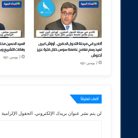
أكادير في مرحلة التحول الحضري.. أوراش كبرى
السيد الحسين مخل
تعيد رسم ملامح عاصمة سوس خلال فترة عزيز
رهانات التشريع وب
أخنوش
2 يومين ago
2 يومين ago
أضف تعليقاً
لن يتم نشر عنوان بريدك الإلكتروني.
الحقول الإلزامية م
ا
ل