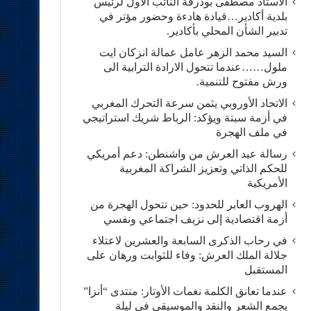
الاستاد مصطفى بودرقة النائب الاول لرئيس
بلدية أكادير…قيادة هادءة وحضور مؤتر في
تدبير الشأن المحلي بأكادير.
السيد محمد الزهر عامل عمالة انزكان ايت
ملول……عندما تتحول الارادة الترابية الى
ورش مفتوح للتنمية.
الاتحاد الأوروبي يثمن سرعة التحرك المغربي
في أزمة سبتة ويؤكد: الرباط شريك استراتيجي
في ملف الهجرة
رسالة عيد العرش من واشنطن: دعم أمريكي
للحكم الذاتي وتعزيز الشراكة المغربية
الأمريكية
​الهروب العابر للحدود: حين تتحول الهجرة من
أزمة اقتصادية إلى نزيف اجتماعي ونفسي
في رحاب الذكرى السابعة والعشرين لاعتلاء
جلالة الملك العرش: وفاء للثوابت ورهان على
المستقبل
​عندما تعانق الكلمة نغمات الأوتار: منتدى “أنزا”
يجمع الشعر والنقد والموسيقى في ليلة