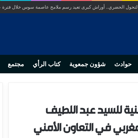
ص… من التدبير المحلي إلى رهانات التشريع وبصمة رجل أعمال ناجح
حوادث
شؤون جمعوية
كتاب الرأي
مجتمع
نية للسيد عبد اللطيف
غربي في التعاون الأمني