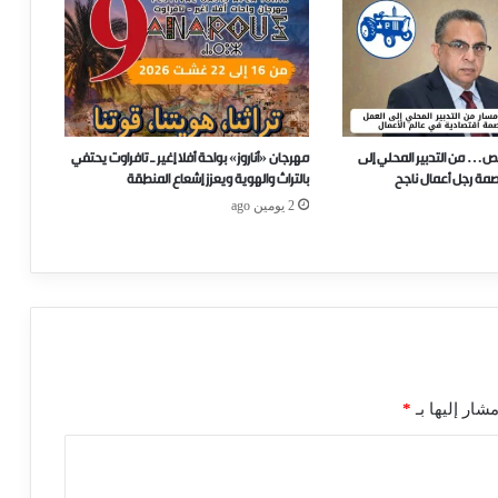
ص… من التدبير المحلي إلى
مهرجان «أناروز» بواحة أفلا إغير ـ تافراوت يحتفي
صمة رجل أعمال ناجح
بالتراث والهوية ويعزز إشعاع المنطقة
2 يومين ago
شار إليها بـ
*