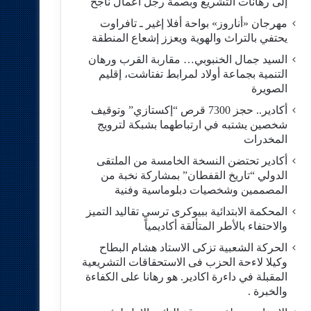
إلى رهانات التشريع وبصمة رجل أعمال ناجح
مهرجان «أناروز» بواحة أفلا إغير ـ تافراوت
يحتفي بالتراث والهوية ويعزز إشعاع المنطقة
السيد جمال الخنبوبي… مقاربة القرب ورهان
التنمية بجماعة أولاد لمرابط تفتاشت، إقليم
الصويرة
أكادير.. حجز 7300 قرص “إكستازي” وتوقيف
شخصين يشتبه في ارتباطهما بشبكة لترويج
المخدرات
أكادير تحتضن النسخة الخامسة من الملتقى
الدولي “تاريخ القفطان” بمشاركة نخبة من
المصممين وشخصيات دبلوماسية وفنية
المحكمة الابتدائية ببيوكرى ترسي تقاليد التميز
والاحتفاء بالأطر المتألقة أكاديمياً
الحركة الشعبية تزكى الاستاد هشام البطاح
وكيلا لاءحة الحزب فى الاستحقاقات التشريعية
المقبلة في داءرة اكادير. هو رهانا على الكفاءة
والخبرة .