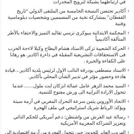
في ارتباطهما بشبكة لترويج المخدرات
أكادير تحتضن النسخة الخامسة من الملتقى الدولي “تاريخ
القفطان” بمشاركة نخبة من المصممين وشخصيات دبلوماسية
وفنية
المحكمة الابتدائية ببيوكرى ترسي تقاليد التميز والاحتفاء بالأطر
المتألقة أكاديمياً
الحركة الشعبية تزكى الاستاد هشام البطاح وكيلا لاءحة الحزب
فى الاستحقاقات التشريعية المقبلة في داءرة اكادير. هو رهانا
على الكفاءة والخبرة .
الاستاد مصطفى بودرقة النائب الاول لرئيس بلدية أكادير…قيادة
هادءة وحضور مؤتر في تدبير الشأن المحلي بأكادير.
السيد محمد الزهر عامل عمالة انزكان ايت ملول……عندما
تتحول الارادة الترابية الى ورش مفتوح للتنمية.
الاتحاد الأوروبي يثمن سرعة التحرك المغربي في أزمة سبتة
ويؤكد: الرباط شريك استراتيجي في ملف الهجرة
رسالة عيد العرش من واشنطن: دعم أمريكي للحكم الذاتي
وتعزيز الشراكة المغربية الأمريكية
​الهروب العابر للحدود: حين تتحول الهجرة من أزمة اقتصادية إلى