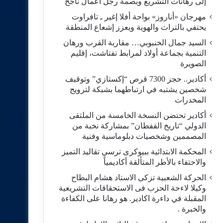
إلى رهانات التشريع وبصمة رجل أعمال ناجح
مهرجان «أناروز» بواحة أفلا إغير ـ تافراوت
يحتفي بالتراث والهوية ويعزز إشعاع المنطقة
السيد جمال الخنبوبي… مقاربة القرب ورهان
التنمية بجماعة أولاد لمرابط تفتاشت، إقليم
الصويرة
أكادير.. حجز 7300 قرص “إكستازي” وتوقيف
شخصين يشتبه في ارتباطهما بشبكة لترويج
المخدرات
أكادير تحتضن النسخة الخامسة من الملتقى
الدولي “تاريخ القفطان” بمشاركة نخبة من
المصممين وشخصيات دبلوماسية وفنية
المحكمة الابتدائية ببيوكرى ترسي تقاليد التميز
والاحتفاء بالأطر المتألقة أكاديمياً
الحركة الشعبية تزكى الاستاد هشام البطاح
وكيلا لاءحة الحزب فى الاستحقاقات التشريعية
المقبلة في داءرة اكادير. هو رهانا على الكفاءة
والخبرة .