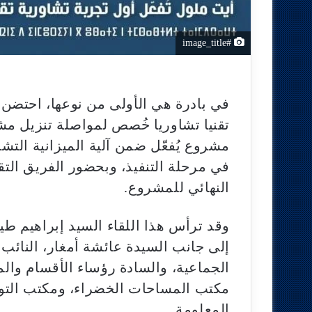
#image_title
تقنيا تشاوريا خُصص لمواصلة تنزيل مشر
مشروع يُفعّل ضمن آلية الميزانية الت
في مرحلة التنفيذ، وبحضور الفريق الت
النهائي للمشروع.
وقد ترأس هذا اللقاء السيد إبراهيم ط
إلى جانب السيدة عائشة أمغار، النائب
الجماعية، والسادة رؤساء الأقسام والم
مكتب المساحات الخضراء، ومكتب الت
المعلومة.