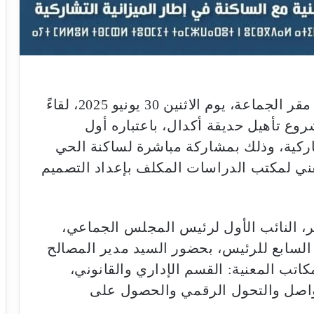
في بادرة هي الأولى من نوعها، احتضن مقر الجماعة، يوم الاثنين 30 يونيو 2025، لقاءً
وع تأهيل حديقة أكدال، باعتباره أول
شاركية، وذلك بمشاركة مباشرة لساكنة الحي
قني لمكتب الدراسات المكلف بإعداد التصميم
ير، النائب الأول لرئيس المجلس الجماعي،
 السابع للرئيس، بحضور السيد مدير المصالح
كاتب المعنية: القسم الإداري والقانوني،
واصل والتحول الرقمي والحصول على