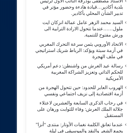
الاستاد مصطفى بودرقة النائب الاول لرئيس
بلدية أكادير…قيادة هادءة وحضور مؤتر في
تدبير الشأن المحلي بأكادير.
السيد محمد الزهر عامل عمالة انزكان ايت
ملول……عندما تتحول الارادة الترابية الى
ورش مفتوح للتنمية.
الاتحاد الأوروبي يثمن سرعة التحرك المغربي
في أزمة سبتة ويؤكد: الرباط شريك استراتيجي
في ملف الهجرة
رسالة عيد العرش من واشنطن: دعم أمريكي
للحكم الذاتي وتعزيز الشراكة المغربية
الأمريكية
​الهروب العابر للحدود: حين تتحول الهجرة من
أزمة اقتصادية إلى نزيف اجتماعي ونفسي
في رحاب الذكرى السابعة والعشرين لاعتلاء
جلالة الملك العرش: وفاء للثوابت ورهان على
المستقبل
​عندما تعانق الكلمة نغمات الأوتار: منتدى “أنزا”
يجمع الشعر والنقد والموسيقى في ليلة