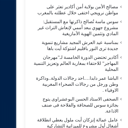
مصالح الأمن بولاية أمن أكادير تعثر على
مواطن نرويجي اختفى خلال عطلته بالمغرب
سوس ماسة تُصالح ذاكرتها مع المستقبل:
مشروع جهوي ببعد أممي لإنعاش التراث غير
المادي وتثمين الهوية الأمازيغية
بمناسبة عيد العرش المجيد مشاريع تنموية
جديدة ترى النور باقليم اشتوكة أيت باها
أكادير تحتضن الدورة الخامسة لـ”مهرجان
المهاجر” للاحتفاء بمغاربة العالم وتعزيز التنمية
المحلية
الباشا عمر دابدا….احد رجالات الدولة..وداكرة
وطن ورجل من رجالات الصحراء المغربية
الاوفياء .
الصحفى الاستاد الحسن البوعشراوى يتوج
بجائزة سوس للصحافة والفلاحة فى صنف
الاداعة.
عامل عمالة إنزكان أيت ملول يعطي انطلاقة
أشغال أول مشروع للميزانية التشاركية