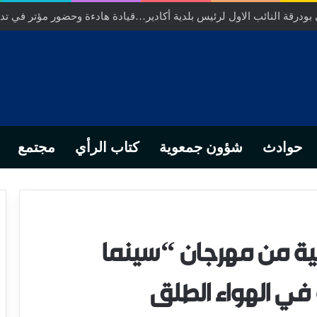
ودرقة النائب الاول لرئيس بلدية أكادير…قيادة هادءة وحضور مؤتر في تدبي
حوادث
شؤون جمعوية
كتاب الرأي
مجتمع
انية من مهرجان “سينما
في الهواء الطلق