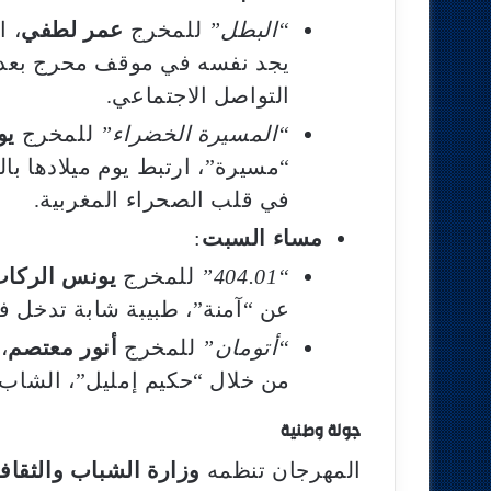
“البطل”
للمخرج
عمر لطفي
، ا
يجد نفسه في موقف محرج بعد 
التواصل الاجتماعي.
“المسيرة الخضراء”
للمخرج
يو
“مسيرة”، ارتبط يوم ميلادها بال
في قلب الصحراء المغربية.
مساء السبت
:
“404.01”
للمخرج
يونس الركا
عن “آمنة”، طبيبة شابة تدخل ف
“أتومان”
للمخرج
أنور معتصم
،
من خلال “حكيم إمليل”، الشاب 
جولة وطنية
المهرجان تنظمه
وزارة الشباب والثقاف