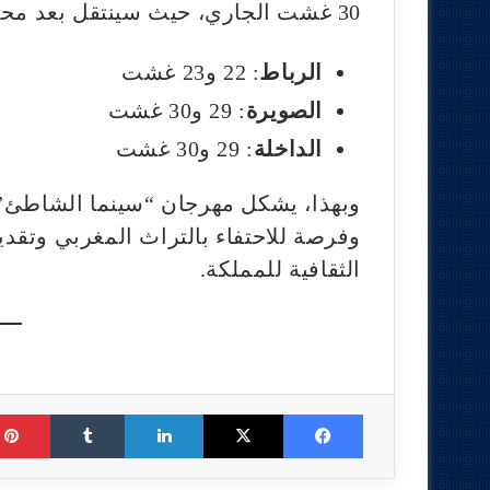
30 غشت الجاري، حيث سينتقل بعد محطة أكادير إلى كل من:
الرباط
: 22 و23 غشت
الصويرة
: 29 و30 غشت
الداخلة
: 29 و30 غشت
وبهذا، يشكل مهرجان “سينما الشاطئ” ج
وفرصة للاحتفاء بالتراث المغربي وتقدي
الثقافية للمملكة.
Tumblr
LinkedIn
X
Facebook