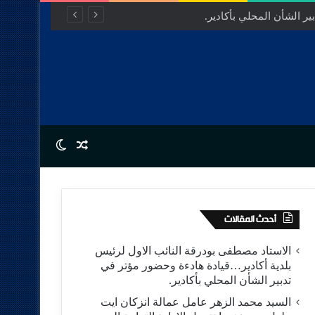
ر الشأن المحلي بأكادير.
Switch skin
Random Article
أحدث المقالات
الاستاد مصطفى بودرقة النائب الاول لرئيس
بلدية أكادير…قيادة هادءة وحضور مؤتر في
تدبير الشأن المحلي بأكادير.
السيد محمد الزهر عامل عمالة انزكان ايت