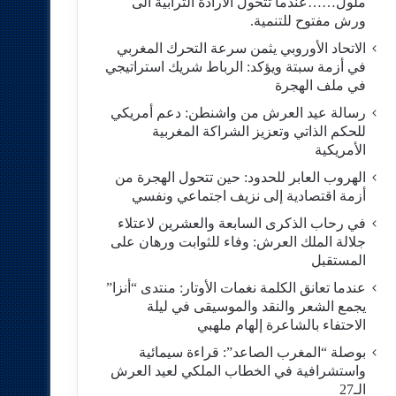
ملول……عندما تتحول الارادة الترابية الى
ورش مفتوح للتنمية.
الاتحاد الأوروبي يثمن سرعة التحرك المغربي
في أزمة سبتة ويؤكد: الرباط شريك استراتيجي
في ملف الهجرة
رسالة عيد العرش من واشنطن: دعم أمريكي
للحكم الذاتي وتعزيز الشراكة المغربية
الأمريكية
​الهروب العابر للحدود: حين تتحول الهجرة من
أزمة اقتصادية إلى نزيف اجتماعي ونفسي
في رحاب الذكرى السابعة والعشرين لاعتلاء
جلالة الملك العرش: وفاء للثوابت ورهان على
المستقبل
​عندما تعانق الكلمة نغمات الأوتار: منتدى “أنزا”
يجمع الشعر والنقد والموسيقى في ليلة
الاحتفاء بالشاعرة إلهام ملهبي
بوصلة “المغرب الصاعد”: قراءة سيمائية
واستشرافية في الخطاب الملكي لعيد العرش
الـ27