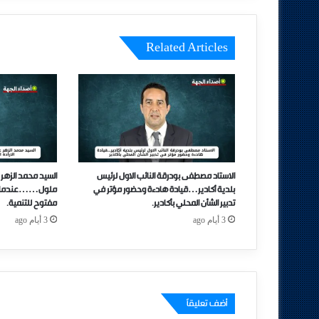
Related Articles
الاستاد مصطفى بودرقة النائب الاول لرئيس
السيد محمد الزهر 
بلدية أكادير…قيادة هادءة وحضور مؤتر في
ملول……عندما تتحو
تدبير الشأن المحلي بأكادير.
مفتوح للتنمية.
3 أيام ago
3 أيام ago
أضف تعليقاً