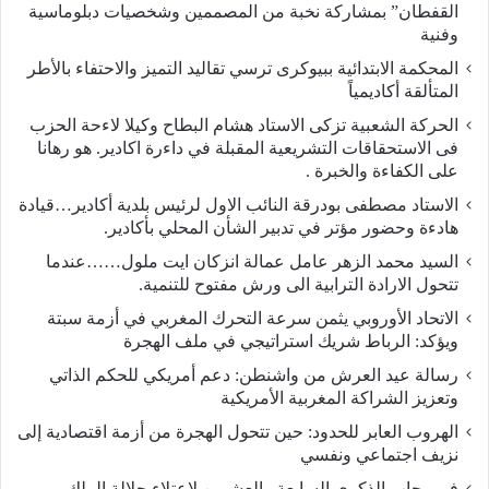
القفطان” بمشاركة نخبة من المصممين وشخصيات دبلوماسية
وفنية
المحكمة الابتدائية ببيوكرى ترسي تقاليد التميز والاحتفاء بالأطر
المتألقة أكاديمياً
الحركة الشعبية تزكى الاستاد هشام البطاح وكيلا لاءحة الحزب
فى الاستحقاقات التشريعية المقبلة في داءرة اكادير. هو رهانا
على الكفاءة والخبرة .
الاستاد مصطفى بودرقة النائب الاول لرئيس بلدية أكادير…قيادة
هادءة وحضور مؤتر في تدبير الشأن المحلي بأكادير.
السيد محمد الزهر عامل عمالة انزكان ايت ملول……عندما
تتحول الارادة الترابية الى ورش مفتوح للتنمية.
الاتحاد الأوروبي يثمن سرعة التحرك المغربي في أزمة سبتة
ويؤكد: الرباط شريك استراتيجي في ملف الهجرة
رسالة عيد العرش من واشنطن: دعم أمريكي للحكم الذاتي
وتعزيز الشراكة المغربية الأمريكية
​الهروب العابر للحدود: حين تتحول الهجرة من أزمة اقتصادية إلى
نزيف اجتماعي ونفسي
في رحاب الذكرى السابعة والعشرين لاعتلاء جلالة الملك