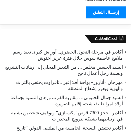
أحدث المقالات
أكادير في مرحلة التحول الحضري.. أوراش كبرى تعيد رسم
ملامح عاصمة سوس خلال فترة عزيز أخنوش
السيد الحسين مخلص… من التدبير المحلي إلى رهانات التشريع
وبصمة رجل أعمال ناجح
مهرجان «أناروز» بواحة أفلا إغير ـ تافراوت يحتفي بالتراث
والهوية ويعزز إشعاع المنطقة
السيد جمال الخنبوبي… مقاربة القرب ورهان التنمية بجماعة
أولاد لمرابط تفتاشت، إقليم الصويرة
أكادير.. حجز 7300 قرص “إكستازي” وتوقيف شخصين يشتبه
في ارتباطهما بشبكة لترويج المخدرات
أكادير تحتضن النسخة الخامسة من الملتقى الدولي “تاريخ