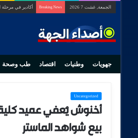
الجمعة, غشت 7 2026
السيد الحسين مخل
Breaking News
جهويات
وطنيات
اقتصاد
طب وصحة
Uncategorized
أخنوش يُعفي عميد كلية 
بيع شواهد الماستر