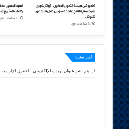
أكادير في مرحلة التحول الحضري.. أوراش كبرى
السيد الحسين مخل
تعيد رسم ملامح عاصمة سوس خلال فترة عزيز
رهانات التشريع وب
أخنوش
10 ساعات ago
10 ساعات ago
أضف تعليقاً
لن يتم نشر عنوان بريدك الإلكتروني.
الحقول الإلزامية م
ا
ل
ت
ع
ل
ي