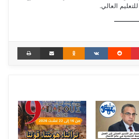
تعليم العالي.
Print
Share via Email
Odnoklassniki
VKontakte
Reddit
Pinterest