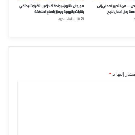
ص… من التدبير المحلي إلى
مهرجان «أناروز» بواحة أفلا إغير ـ تافراوت يحتفي
صمة رجل أعمال ناجح
بالتراث والهوية ويعزز إشعاع المنطقة
10 ساعات ago
شار إليها بـ
*