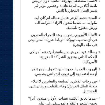
الاستاد مصطفى بودرقة النائب الاول لرئيس
بلدية أكادير…قيادة هادءة وحضور مؤتر في
تدبير الشأن المحلي بأكادير.
السيد محمد الزهر عامل عمالة انزكان ايت
ملول……عندما تتحول الارادة الترابية الى
ورش مفتوح للتنمية.
الاتحاد الأوروبي يثمن سرعة التحرك المغربي
في أزمة سبتة ويؤكد: الرباط شريك استراتيجي
في ملف الهجرة
رسالة عيد العرش من واشنطن: دعم أمريكي
للحكم الذاتي وتعزيز الشراكة المغربية
الأمريكية
​الهروب العابر للحدود: حين تتحول الهجرة من
أزمة اقتصادية إلى نزيف اجتماعي ونفسي
في رحاب الذكرى السابعة والعشرين لاعتلاء
جلالة الملك العرش: وفاء للثوابت ورهان على
المستقبل
​عندما تعانق الكلمة نغمات الأوتار: منتدى “أنزا”
يجمع الشعر والنقد والموسيقى في ليلة