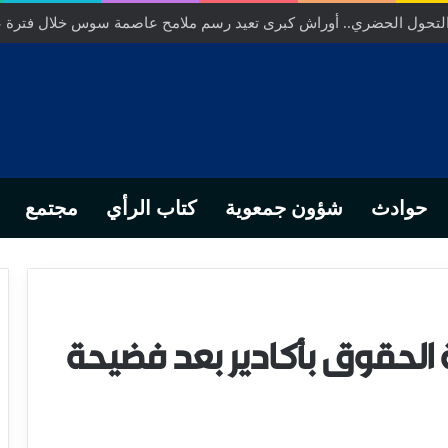
ص… من التدبير المحلي إلى رهانات التشريع وبصمة رجل أعمال ناجح
حوادث
شؤون جمعوية
كتاب الرأي
مجتمع
الحقوق بأكادير بعد فضيحة