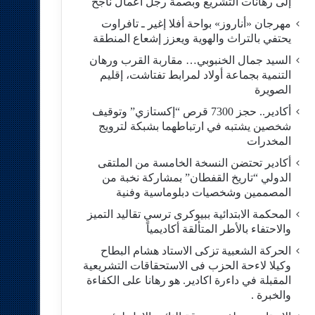
إلى رهانات التشريع وبصمة رجل أعمال ناجح
مهرجان «أناروز» بواحة أفلا إغير ـ تافراوت
يحتفي بالتراث والهوية ويعزز إشعاع المنطقة
السيد جمال الخنبوبي… مقاربة القرب ورهان
التنمية بجماعة أولاد لمرابط تفتاشت، إقليم
الصويرة
أكادير.. حجز 7300 قرص “إكستازي” وتوقيف
شخصين يشتبه في ارتباطهما بشبكة لترويج
المخدرات
أكادير تحتضن النسخة الخامسة من الملتقى
الدولي “تاريخ القفطان” بمشاركة نخبة من
المصممين وشخصيات دبلوماسية وفنية
المحكمة الابتدائية ببيوكرى ترسي تقاليد التميز
والاحتفاء بالأطر المتألقة أكاديمياً
الحركة الشعبية تزكى الاستاد هشام البطاح
وكيلا لاءحة الحزب فى الاستحقاقات التشريعية
المقبلة في داءرة اكادير. هو رهانا على الكفاءة
والخبرة .