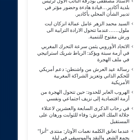
الاستاد مصطفى بودرقة النائب الاول لرئيس
بلدية أكادير…قيادة هادءة وحضور مؤتر في
تدبير الشأن المحلي بأكادير.
السيد محمد الزهر عامل عمالة انزكان ايت
ملول……عندما تتحول الارادة الترابية الى
ورش مفتوح للتنمية.
الاتحاد الأوروبي يثمن سرعة التحرك المغربي
في أزمة سبتة ويؤكد: الرباط شريك استراتيجي
في ملف الهجرة
رسالة عيد العرش من واشنطن: دعم أمريكي
للحكم الذاتي وتعزيز الشراكة المغربية
الأمريكية
​الهروب العابر للحدود: حين تتحول الهجرة من
أزمة اقتصادية إلى نزيف اجتماعي ونفسي
في رحاب الذكرى السابعة والعشرين لاعتلاء
جلالة الملك العرش: وفاء للثوابت ورهان على
المستقبل
​عندما تعانق الكلمة نغمات الأوتار: منتدى “أنزا”
يجمع الشعر والنقد والموسيقى في ليلة