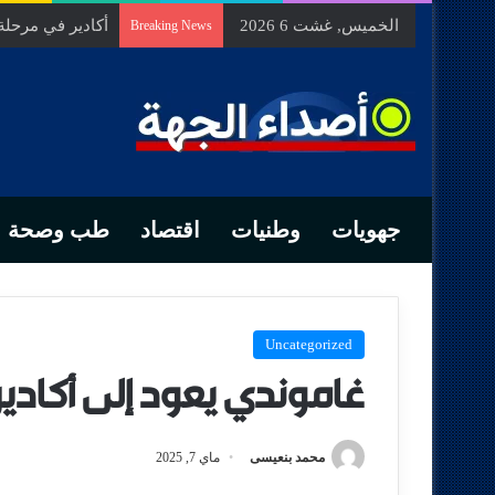
الخميس, غشت 6 2026
السيد الحسين م
Breaking News
جهويات
وطنيات
اقتصاد
طب وصحة
Uncategorized
غاموندي يعود إلى أكادير:
محمد بنعيسى
ماي 7, 2025