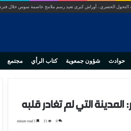
خلص… من التدبير المحلي إلى رهانات التشريع وبصمة رجل أعمال ناجح
حوادث
شؤون جمعوية
كتاب الرأي
مجتمع
 المدينة التي لم تغادر قلبه
1 minute read
11
0