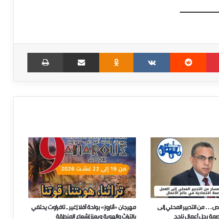
Print
Share via Email
Odnoklassniki
VKontakte
Reddit
Pinterest
ص… من التدبير المحلي إلى
مهرجان «أناروز» بواحة أفلا إغير ـ تافراوت يحتفي
صمة رجل أعمال ناجح
بالتراث والهوية ويعزز إشعاع المنطقة