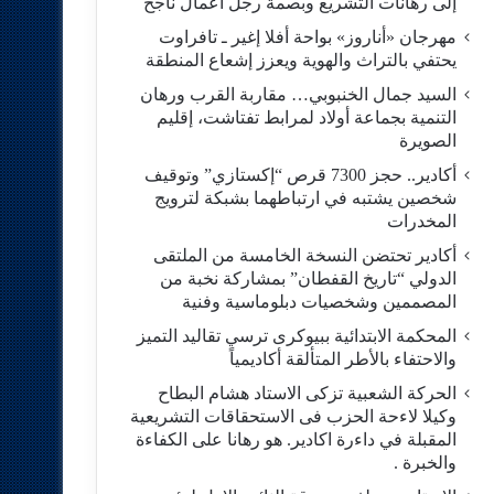
إلى رهانات التشريع وبصمة رجل أعمال ناجح
مهرجان «أناروز» بواحة أفلا إغير ـ تافراوت
يحتفي بالتراث والهوية ويعزز إشعاع المنطقة
السيد جمال الخنبوبي… مقاربة القرب ورهان
التنمية بجماعة أولاد لمرابط تفتاشت، إقليم
الصويرة
أكادير.. حجز 7300 قرص “إكستازي” وتوقيف
شخصين يشتبه في ارتباطهما بشبكة لترويج
المخدرات
أكادير تحتضن النسخة الخامسة من الملتقى
الدولي “تاريخ القفطان” بمشاركة نخبة من
المصممين وشخصيات دبلوماسية وفنية
المحكمة الابتدائية ببيوكرى ترسي تقاليد التميز
والاحتفاء بالأطر المتألقة أكاديمياً
الحركة الشعبية تزكى الاستاد هشام البطاح
وكيلا لاءحة الحزب فى الاستحقاقات التشريعية
المقبلة في داءرة اكادير. هو رهانا على الكفاءة
والخبرة .