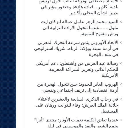
الاستاد مصطفى بودرقة النائب الاول لرئيس
بلدية أكادير…قيادة هادءة وحضور مؤتر في
تدبير الشأن المحلي بأكادير.
السيد محمد الزهر عامل عمالة انزكان ايت
ملول……عندما تتحول الارادة الترابية الى
ورش مفتوح للتنمية.
الاتحاد الأوروبي يثمن سرعة التحرك المغربي
في أزمة سبتة ويؤكد: الرباط شريك استراتيجي
في ملف الهجرة
رسالة عيد العرش من واشنطن: دعم أمريكي
للحكم الذاتي وتعزيز الشراكة المغربية
الأمريكية
​الهروب العابر للحدود: حين تتحول الهجرة من
أزمة اقتصادية إلى نزيف اجتماعي ونفسي
في رحاب الذكرى السابعة والعشرين لاعتلاء
جلالة الملك العرش: وفاء للثوابت ورهان على
المستقبل
​عندما تعانق الكلمة نغمات الأوتار: منتدى “أنزا”
يجمع الشعر والنقد والموسيقى في ليلة