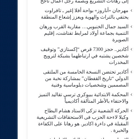
إلى رهانات التشريع وبصمة رجل أعمال ناجح
مهرجان «أناروز» بواحة أفلا إغير ـ تافراوت
يحتفي بالتراث والهوية ويعزز إشعاع المنطقة
السيد جمال الخنبوبي… مقاربة القرب ورهان
التنمية بجماعة أولاد لمرابط تفتاشت، إقليم
الصويرة
أكادير.. حجز 7300 قرص “إكستازي” وتوقيف
شخصين يشتبه في ارتباطهما بشبكة لترويج
المخدرات
أكادير تحتضن النسخة الخامسة من الملتقى
الدولي “تاريخ القفطان” بمشاركة نخبة من
المصممين وشخصيات دبلوماسية وفنية
المحكمة الابتدائية ببيوكرى ترسي تقاليد التميز
والاحتفاء بالأطر المتألقة أكاديمياً
الحركة الشعبية تزكى الاستاد هشام البطاح
وكيلا لاءحة الحزب فى الاستحقاقات التشريعية
المقبلة في داءرة اكادير. هو رهانا على الكفاءة
والخبرة .