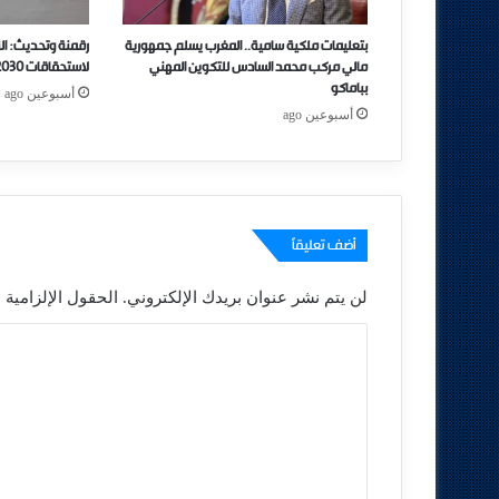
بتعليمات ملكية سامية.. المغرب يسلم جمهورية
رقمنة وتحديث: ال
مالي مركب محمد السادس للتكوين المهني
لاستحقاقات 2030 بمبادرات جديدة
بباماكو
أسبوعين ago
أسبوعين ago
أضف تعليقاً
لن يتم نشر عنوان بريدك الإلكتروني.
الحقول الإلزامية م
ا
ل
ت
ع
ل