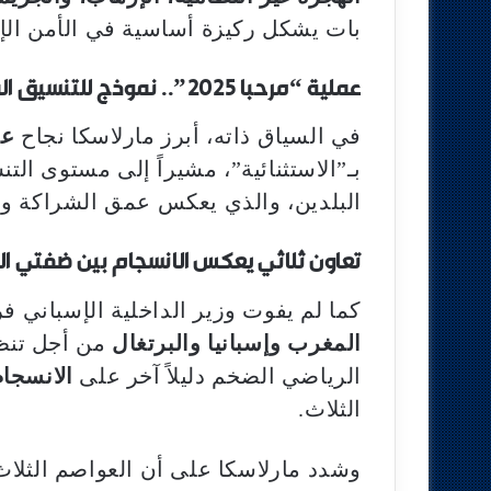
بات يشكل ركيزة أساسية في الأمن الإ
عملية “مرحبا 2025”.. نموذج للتنسيق المثالي
في السياق ذاته، أبرز مارلاسكا نجاح
عمل
بـ”الاستثنائية”، مشيراً إلى مستوى الت
البلدين، والذي يعكس عمق الشراكة ومتن
تعاون ثلاثي يعكس الانسجام بين ضفتي ا
كما لم يفوت وزير الداخلية الإسباني فرص
المغرب وإسبانيا والبرتغال
من أجل تنظ
الرياضي الضخم دليلاً آخر على
الانسجام
الثلاث.
وشدد مارلاسكا على أن العواصم الث