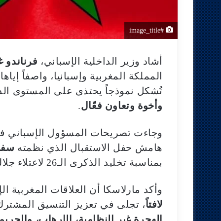
#image_title
أشاد وزير الداخلية الإسباني،
فرناندو غ
المملكة المغربية وإسبانيا، واصفاً إياها ب
تُشكل نموذجاً يحتذى على المستوى ال
وأخوة وتعاون فعّال
.
وجاءت تصريحات المسؤول الإسباني في 
هامش حفل الاستقبال الذي نظمته
سفار
بمناسبة تخليد الذكرى الـ26 لاعتلاء جلالة الملك محمد السادس عرش المملكة.
وأكد مارلاسكا أن العلاقات المغربية ا
لافتاً
، تجلى في تعزيز التنسيق المشتر
الهجرة غير النظامية، الإرهاب، والجري