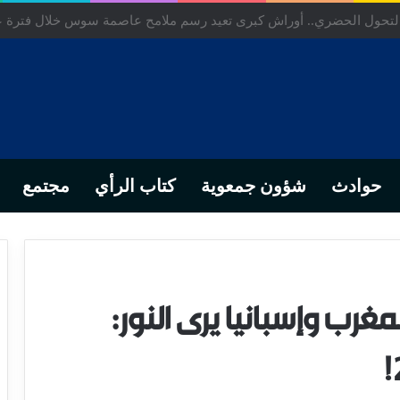
ص… من التدبير المحلي إلى رهانات التشريع وبصمة رجل أعمال ناجح
حوادث
شؤون جمعوية
كتاب الرأي
مجتمع
غرب وإسبانيا يرى النور: