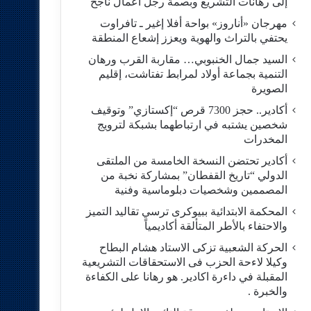
إلى رهانات التشريع وبصمة رجل أعمال ناجح
مهرجان «أناروز» بواحة أفلا إغير ـ تافراوت
يحتفي بالتراث والهوية ويعزز إشعاع المنطقة
السيد جمال الخنبوبي… مقاربة القرب ورهان
التنمية بجماعة أولاد لمرابط تفتاشت، إقليم
الصويرة
أكادير.. حجز 7300 قرص “إكستازي” وتوقيف
شخصين يشتبه في ارتباطهما بشبكة لترويج
المخدرات
أكادير تحتضن النسخة الخامسة من الملتقى
الدولي “تاريخ القفطان” بمشاركة نخبة من
المصممين وشخصيات دبلوماسية وفنية
المحكمة الابتدائية ببيوكرى ترسي تقاليد التميز
والاحتفاء بالأطر المتألقة أكاديمياً
الحركة الشعبية تزكى الاستاد هشام البطاح
وكيلا لاءحة الحزب فى الاستحقاقات التشريعية
المقبلة في داءرة اكادير. هو رهانا على الكفاءة
والخبرة .