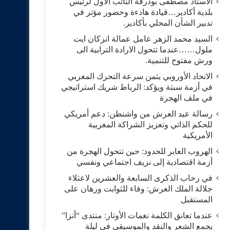
الاستاد مصطفى بودرقة النائب الاول لرئيس
بلدية أكادير…قيادة هادءة وحضور مؤتر في
تدبير الشأن المحلي بأكادير.
السيد محمد الزهر عامل عمالة انزكان ايت
ملول……عندما تتحول الارادة الترابية الى
ورش مفتوح للتنمية.
الاتحاد الأوروبي يثمن سرعة التحرك المغربي
في أزمة سبتة ويؤكد: الرباط شريك استراتيجي
في ملف الهجرة
رسالة عيد العرش من واشنطن: دعم أمريكي
للحكم الذاتي وتعزيز الشراكة المغربية
الأمريكية
​الهروب العابر للحدود: حين تتحول الهجرة من
أزمة اقتصادية إلى نزيف اجتماعي ونفسي
في رحاب الذكرى السابعة والعشرين لاعتلاء
جلالة الملك العرش: وفاء للثوابت ورهان على
المستقبل
​عندما تعانق الكلمة نغمات الأوتار: منتدى “أنزا”
يجمع الشعر والنقد والموسيقى في ليلة