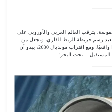
لموسة، يترقب العالم العربي والأوروبي على
ُعيد رسم خريطة الربط القاري، وتجعل من
السفر بالقطار بين إفريقيا وأوروبا أمرًا واقعيًا. ومع اقتراب مونديال 2030، يبدو أن
ل المستقبل… تحت البحر!