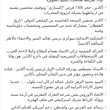
أكادير.. حجز 7300 قرص “إكستازي” وتوقيف شخصين يشتبه
في ارتباطهما بشبكة لترويج المخدرات
أكادير تحتضن النسخة الخامسة من الملتقى الدولي “تاريخ
القفطان” بمشاركة نخبة من المصممين وشخصيات دبلوماسية
وفنية
المحكمة الابتدائية ببيوكرى ترسي تقاليد التميز والاحتفاء بالأطر
المتألقة أكاديمياً
الحركة الشعبية تزكى الاستاد هشام البطاح وكيلا لاءحة الحزب
فى الاستحقاقات التشريعية المقبلة في داءرة اكادير. هو رهانا
على الكفاءة والخبرة .
الاستاد مصطفى بودرقة النائب الاول لرئيس بلدية أكادير…قيادة
هادءة وحضور مؤتر في تدبير الشأن المحلي بأكادير.
السيد محمد الزهر عامل عمالة انزكان ايت ملول……عندما
تتحول الارادة الترابية الى ورش مفتوح للتنمية.
الاتحاد الأوروبي يثمن سرعة التحرك المغربي في أزمة سبتة
ويؤكد: الرباط شريك استراتيجي في ملف الهجرة
رسالة عيد العرش من واشنطن: دعم أمريكي للحكم الذاتي