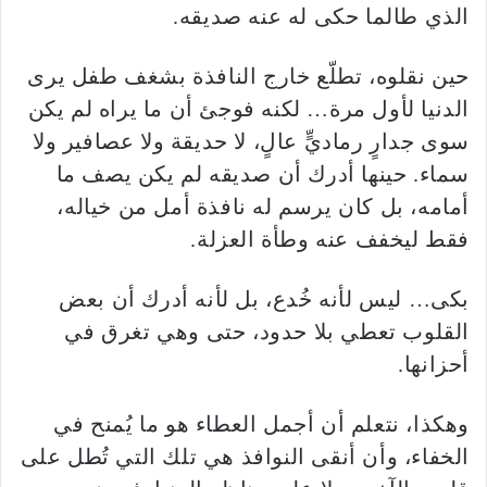
الذي طالما حكى له عنه صديقه.
حين نقلوه، تطلّع خارج النافذة بشغف طفل يرى
الدنيا لأول مرة… لكنه فوجئ أن ما يراه لم يكن
سوى جدارٍ رماديٍّ عالٍ، لا حديقة ولا عصافير ولا
سماء. حينها أدرك أن صديقه لم يكن يصف ما
أمامه، بل كان يرسم له نافذة أمل من خياله،
فقط ليخفف عنه وطأة العزلة.
بكى… ليس لأنه خُدع، بل لأنه أدرك أن بعض
القلوب تعطي بلا حدود، حتى وهي تغرق في
أحزانها.
وهكذا، نتعلم أن أجمل العطاء هو ما يُمنح في
الخفاء، وأن أنقى النوافذ هي تلك التي تُطل على