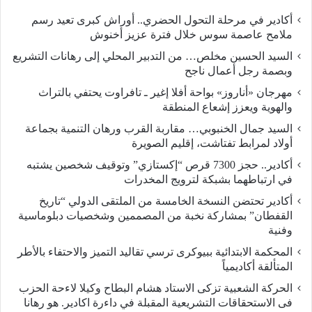
أكادير في مرحلة التحول الحضري.. أوراش كبرى تعيد رسم
ملامح عاصمة سوس خلال فترة عزيز أخنوش
السيد الحسين مخلص… من التدبير المحلي إلى رهانات التشريع
وبصمة رجل أعمال ناجح
مهرجان «أناروز» بواحة أفلا إغير ـ تافراوت يحتفي بالتراث
والهوية ويعزز إشعاع المنطقة
السيد جمال الخنبوبي… مقاربة القرب ورهان التنمية بجماعة
أولاد لمرابط تفتاشت، إقليم الصويرة
أكادير.. حجز 7300 قرص “إكستازي” وتوقيف شخصين يشتبه
في ارتباطهما بشبكة لترويج المخدرات
أكادير تحتضن النسخة الخامسة من الملتقى الدولي “تاريخ
القفطان” بمشاركة نخبة من المصممين وشخصيات دبلوماسية
وفنية
المحكمة الابتدائية ببيوكرى ترسي تقاليد التميز والاحتفاء بالأطر
المتألقة أكاديمياً
الحركة الشعبية تزكى الاستاد هشام البطاح وكيلا لاءحة الحزب
فى الاستحقاقات التشريعية المقبلة في داءرة اكادير. هو رهانا