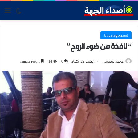
tch skin
nu
Uncategorized
“نافذة من ضوء الروح”
محمد بنعيسى
غشت 22, 2025
0
14
1 minute read