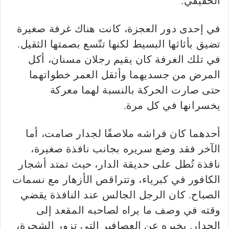
الحقيقي.
في إحدى دور العجزة، كانت هناك غرفة صغيرة
تضيق بأثاثها البسيط لكنها تتّسع بصمتها الثقيل.
في تلك الغرفة كان يقيم رجلان مسنان، أكل
المرض من جسديهما وأثقل العمر خطواتهما
حتى صارت الحركة بالنسبة لهما معركة
يخسرانها في كل مرة.
أحدهما كان فراشه ملاصقًا لجدار صامت، أما
الآخر فقد وضع سريره بجانب نافذة صغيرة،
نافذة تُطل على حديقة الدار، حيث تمتد أشجار
الكافور في كبرياء، وتتراقص الأزهار مع نسمات
الصباح. كان الرجل الجالس عند النافذة يقضي
وقته في وصف ما يراه لصاحبه المقعد إلى
الجدار. يخبره عن العصافير التي تزور الشجرة،