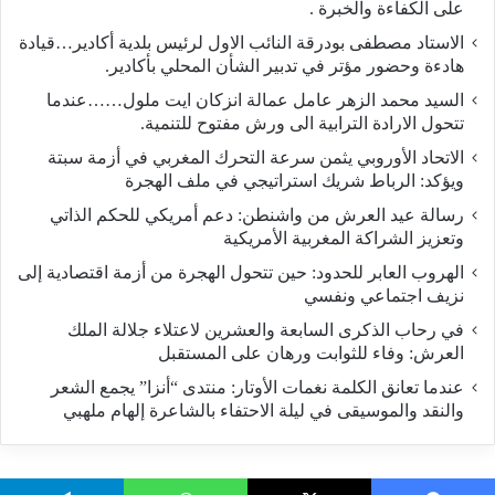
على الكفاءة والخبرة .
الاستاد مصطفى بودرقة النائب الاول لرئيس بلدية أكادير…قيادة
هادءة وحضور مؤتر في تدبير الشأن المحلي بأكادير.
السيد محمد الزهر عامل عمالة انزكان ايت ملول……عندما
تتحول الارادة الترابية الى ورش مفتوح للتنمية.
الاتحاد الأوروبي يثمن سرعة التحرك المغربي في أزمة سبتة
ويؤكد: الرباط شريك استراتيجي في ملف الهجرة
رسالة عيد العرش من واشنطن: دعم أمريكي للحكم الذاتي
وتعزيز الشراكة المغربية الأمريكية
​الهروب العابر للحدود: حين تتحول الهجرة من أزمة اقتصادية إلى
نزيف اجتماعي ونفسي
في رحاب الذكرى السابعة والعشرين لاعتلاء جلالة الملك
العرش: وفاء للثوابت ورهان على المستقبل
​عندما تعانق الكلمة نغمات الأوتار: منتدى “أنزا” يجمع الشعر
والنقد والموسيقى في ليلة الاحتفاء بالشاعرة إلهام ملهبي