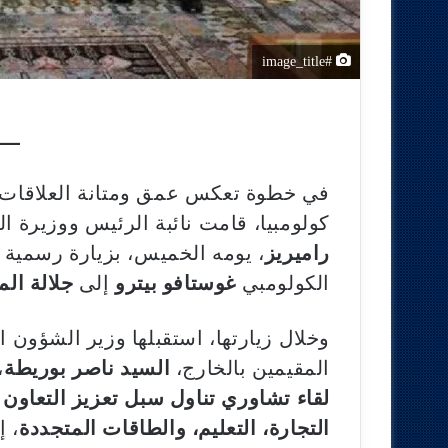
#image_title
في خطوة تعكس عمق ومتانة العلاقات ال
كولومبيا، قامت نائبة الرئيس ووزيرة ال
راميريز
، يومه الخميس، بزيارة رسمية 
الكولومبي
غوستافو بيترو
إلى
جلالة ال
وخلال زيارتها، استقبلها وزير الشؤون ا
المقيمين بالخارج،
السيد ناصر بوريطة
،
لقاء تشاوري تناول سبل تعزيز التعاون 
التجارة، التعليم، والطاقات المتجددة
، 