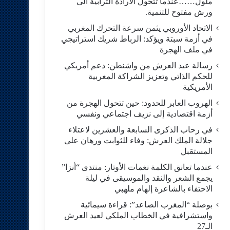
ملول……عندما تتحول الارادة الترابية الى
ورش مفتوح للتنمية.
الاتحاد الأوروبي يثمن سرعة التحرك المغربي
في أزمة سبتة ويؤكد: الرباط شريك استراتيجي
في ملف الهجرة
رسالة عيد العرش من واشنطن: دعم أمريكي
للحكم الذاتي وتعزيز الشراكة المغربية
الأمريكية
​الهروب العابر للحدود: حين تتحول الهجرة من
أزمة اقتصادية إلى نزيف اجتماعي ونفسي
في رحاب الذكرى السابعة والعشرين لاعتلاء
جلالة الملك العرش: وفاء للثوابت ورهان على
المستقبل
​عندما تعانق الكلمة نغمات الأوتار: منتدى “أنزا”
يجمع الشعر والنقد والموسيقى في ليلة
الاحتفاء بالشاعرة إلهام ملهبي
بوصلة “المغرب الصاعد”: قراءة سيمائية
واستشرافية في الخطاب الملكي لعيد العرش
الـ27