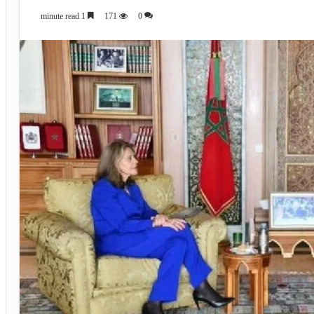
1 minute read
171
0