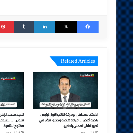
Tumblr
LinkedIn
X
Facebook
Related Articles
الاستاد مصطفى بودرقة النائب الاول لرئيس
السيد محمد الزهر 
بلدية أكادير…قيادة هادءة وحضور مؤتر في
ملول……عندما تتحو
تدبير الشأن المحلي بأكادير.
مفتوح للتنمية.
4 أيام ago
4 أيام ago