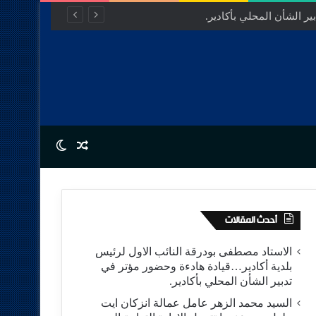
ر الشأن المحلي بأكادير.
Switch skin
Random Article
أحدث المقالات
الاستاد مصطفى بودرقة النائب الاول لرئيس
بلدية أكادير…قيادة هادءة وحضور مؤتر في
تدبير الشأن المحلي بأكادير.
السيد محمد الزهر عامل عمالة انزكان ايت