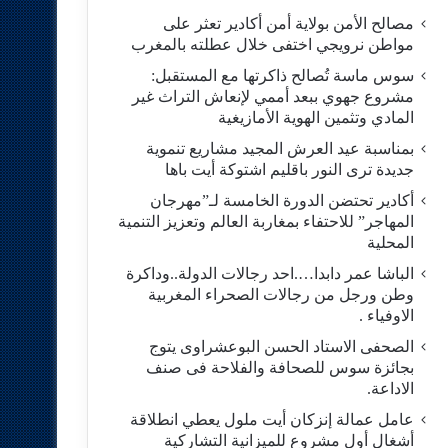
مصالح الأمن بولاية أمن أكادير تعثر على
مواطن نرويجي اختفى خلال عطلته بالمغرب
سوس ماسة تُصالح ذاكرتها مع المستقبل:
مشروع جهوي ببعد أممي لإنعاش التراث غير
المادي وتثمين الهوية الأمازيغية
بمناسبة عيد العرش المجيد مشاريع تنموية
جديدة ترى النور باقليم اشتوكة أيت باها
أكادير تحتضن الدورة الخامسة لـ”مهرجان
المهاجر” للاحتفاء بمغاربة العالم وتعزيز التنمية
المحلية
الباشا عمر دابدا….احد رجالات الدولة..وداكرة
وطن ورجل من رجالات الصحراء المغربية
الاوفياء .
الصحفى الاستاد الحسن البوعشراوى يتوج
بجائزة سوس للصحافة والفلاحة فى صنف
الاداعة.
عامل عمالة إنزكان أيت ملول يعطي انطلاقة
أشغال أول مشروع للميزانية التشاركية