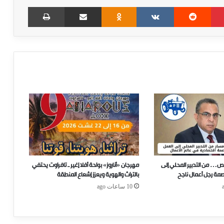
Print
Share via Email
Odnoklassniki
VKontakte
Reddit
Pinterest
ص… من التدبير المحلي إلى
مهرجان «أناروز» بواحة أفلا إغير ـ تافراوت يحتفي
صمة رجل أعمال ناجح
بالتراث والهوية ويعزز إشعاع المنطقة
10 ساعات ago