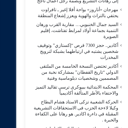
إلى رهانات التشريع وبصمة رجل أعمال ناجح
مهرجان «أناروز» بواحة أفلا إغير ـ تافراوت
يحتفي بالتراث والهوية ويعزز إشعاع المنطقة
السيد جمال الخنبوبي… مقاربة القرب ورهان
التنمية بجماعة أولاد لمرابط تفتاشت، إقليم
الصويرة
أكادير.. حجز 7300 قرص “إكستازي” وتوقيف
شخصين يشتبه في ارتباطهما بشبكة لترويج
المخدرات
أكادير تحتضن النسخة الخامسة من الملتقى
الدولي “تاريخ القفطان” بمشاركة نخبة من
المصممين وشخصيات دبلوماسية وفنية
المحكمة الابتدائية ببيوكرى ترسي تقاليد التميز
والاحتفاء بالأطر المتألقة أكاديمياً
الحركة الشعبية تزكى الاستاد هشام البطاح
وكيلا لاءحة الحزب فى الاستحقاقات التشريعية
المقبلة في داءرة اكادير. هو رهانا على الكفاءة
والخبرة .