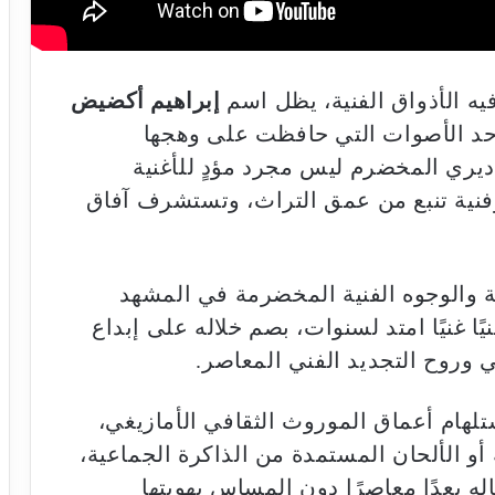
فيه الأذواق الفنية، يظل اسم
إبراهيم أكضيض
كأحد الأصوات التي حافظت على وهجها
اديري المخضرم ليس مجرد مؤدٍ للأغنية
 وفنية تنبع من عمق التراث، وتستشرف آفاق
عة والوجوه الفنية المخضرمة في المشهد
ًا غنيًا امتد لسنوات، بصم خلاله على إبداع
ي وروح التجديد الفني المعاصر.
تلهام أعماق الموروث الثقافي الأمازيغي،
أو الألحان المستمدة من الذاكرة الجماعية،
ه بعدًا معاصرًا دون المساس بهويتها