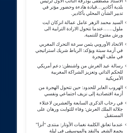
الاستاد مصطفى بودرقة النائب الاول لرئيس
بلدية أكادير…قيادة هادءة وحضور مؤتر في
تدبير الشأن المحلي بأكادير.
السيد محمد الزهر عامل عمالة انزكان ايت
ملول……عندما تتحول الارادة الترابية الى
ورش مفتوح للتنمية.
الاتحاد الأوروبي يثمن سرعة التحرك المغربي
في أزمة سبتة ويؤكد: الرباط شريك استراتيجي
في ملف الهجرة
رسالة عيد العرش من واشنطن: دعم أمريكي
للحكم الذاتي وتعزيز الشراكة المغربية
الأمريكية
​الهروب العابر للحدود: حين تتحول الهجرة من
أزمة اقتصادية إلى نزيف اجتماعي ونفسي
في رحاب الذكرى السابعة والعشرين لاعتلاء
جلالة الملك العرش: وفاء للثوابت ورهان على
المستقبل
​عندما تعانق الكلمة نغمات الأوتار: منتدى “أنزا”
يجمع الشعر والنقد والموسيقى في ليلة