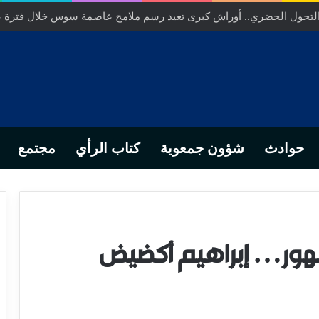
ص… من التدبير المحلي إلى رهانات التشريع وبصمة رجل أعمال ناجح
حوادث
شؤون جمعوية
كتاب الرأي
مجتمع
مهور… إبراهيم أكضيض