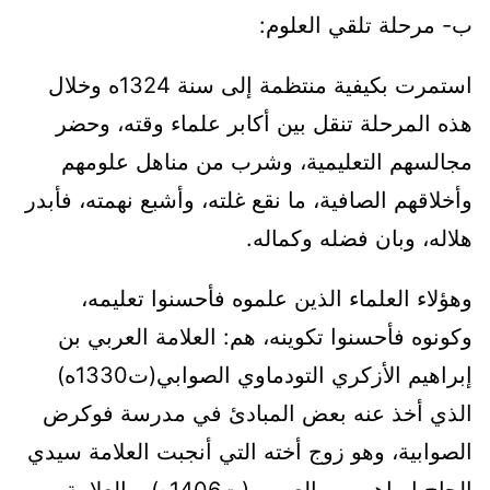
ب- مرحلة تلقي العلوم:
استمرت بكيفية منتظمة إلى سنة 1324ه وخلال
هذه المرحلة تنقل بين أكابر علماء وقته، وحضر
مجالسهم التعليمية، وشرب من مناهل علومهم
وأخلاقهم الصافية، ما نقع غلته، وأشبع نهمته، فأبدر
هلاله، وبان فضله وكماله.
وهؤلاء العلماء الذين علموه فأحسنوا تعليمه،
وكونوه فأحسنوا تكوينه، هم: العلامة العربي بن
إبراهيم الأزكري التودماوي الصوابي(ت1330ه)
الذي أخذ عنه بعض المبادئ في مدرسة فوكرض
الصوابية، وهو زوج أخته التي أنجبت العلامة سيدي
الحاج إبراهيم بن العربي (ت1406ه)، والعلامة