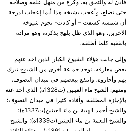
فأذن له والتحق به، وكرع من منهل علمه وصلاحه
حتى تضلع، وأعجب بشيخه هذا أيما إعجاب لدرجة
أن شمسه كسفت – أو كادت- نجوم شيوخه
الآخرين، وهو الذي ظل يلهج بذكره، وهو مراده
بالفقيه كلما أطلقه.
وإلى جانب هؤلاء الشيوخ الكبار الذين اخذ عنهم
بعض معارفه، توجد جماعة أخرى من الشيوخ تبرك
بهم وأجازوه، وانتفع ببعضهم في ميدان التصوف،
ومنهم: الشيخ ماء العينين (ت1328ه) الذي أخذ عنه
بالإجازة المطلقة، وأفاده كثيرا في ميدان التصوف؛
والشيخ أحمد الهيبة بن ماء العينين(ت1337ه)؛
والشيخ النعمة بن ماء العينين(ت1339ه)؛ والشيخ
مربيه ربه بن ماء العينين(ت1361ه). وهؤلاء الثلاثة