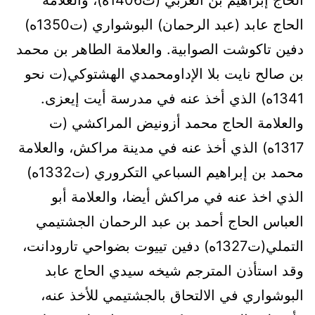
الحاج عابد (عبد الرحمان) البوشواري (ت1350ه)
دفين تاكوشت الصوابية. والعلامة الطاهر بن محمد
بن صالح نايت بلا الإداومحمدي الهشتوكي(ت نحو
1341ه) الذي أخذ عنه في مدرسة أيت إيعزى.
والعلامة الحاج محمد أزونيض المراكشي (ت
1317ه) الذي أخذ عنه في مدينة مراكش، والعلامة
محمد بن إبراهيم السباعي التكروري (ت1332ه)
الذي اخذ عنه في مراكش أيضا، والعلامة أبو
العباس الحاج أحمد بن عبد الرحمان الجشتيمي
التملي(ت1327ه) دفين تييوت بضواحي تارودانت،
وقد استأذن المترجم شيخه سيدي الحاج عابد
البوشواري في الالتحاق بالجشتيمي للأخذ عنه،