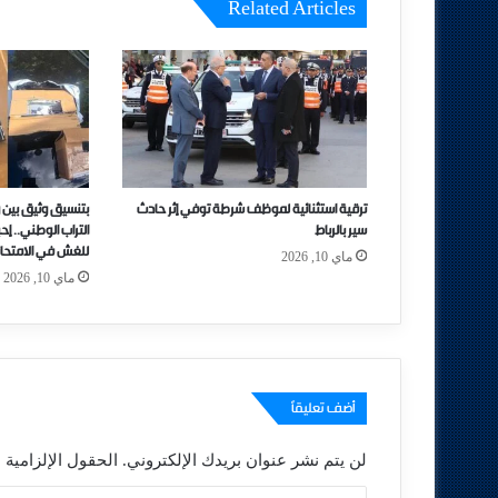
Related Articles
ترقية استثنائية لموظف شرطة توفي إثر حادث
بتنسيق وثيق بين 
سير بالرباط
التراب الوطني.. إ
للغش في الامتحان
ماي 10, 2026
ماي 10, 2026
أضف تعليقاً
لن يتم نشر عنوان بريدك الإلكتروني.
الحقول الإلزامية م