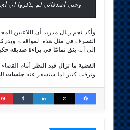
وحتى أصدقائي لم يذكروا لي أي 
وأكد نجم ريال مدريد أن اللاعبين المحت
التصرف في مثل هذه المواقف، ويدركون 
إلى أنه
يثق تمامًا في براءة صديقه حك
القضية ما تزال قيد النظر
أمام القضاء 
وترقب كبير لما ستسفر عنه
جلسات الم
Tumblr
LinkedIn
X
Facebook