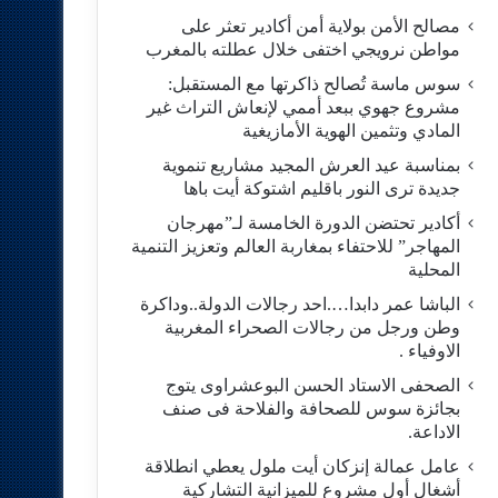
مصالح الأمن بولاية أمن أكادير تعثر على
مواطن نرويجي اختفى خلال عطلته بالمغرب
سوس ماسة تُصالح ذاكرتها مع المستقبل:
مشروع جهوي ببعد أممي لإنعاش التراث غير
المادي وتثمين الهوية الأمازيغية
بمناسبة عيد العرش المجيد مشاريع تنموية
جديدة ترى النور باقليم اشتوكة أيت باها
أكادير تحتضن الدورة الخامسة لـ”مهرجان
المهاجر” للاحتفاء بمغاربة العالم وتعزيز التنمية
المحلية
الباشا عمر دابدا….احد رجالات الدولة..وداكرة
وطن ورجل من رجالات الصحراء المغربية
الاوفياء .
الصحفى الاستاد الحسن البوعشراوى يتوج
بجائزة سوس للصحافة والفلاحة فى صنف
الاداعة.
عامل عمالة إنزكان أيت ملول يعطي انطلاقة
أشغال أول مشروع للميزانية التشاركية