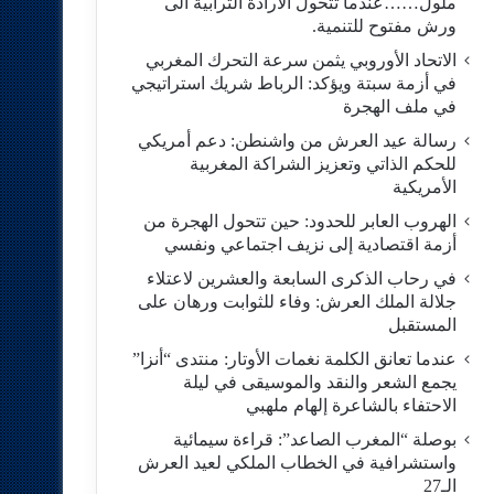
ملول……عندما تتحول الارادة الترابية الى
ورش مفتوح للتنمية.
الاتحاد الأوروبي يثمن سرعة التحرك المغربي
في أزمة سبتة ويؤكد: الرباط شريك استراتيجي
في ملف الهجرة
رسالة عيد العرش من واشنطن: دعم أمريكي
للحكم الذاتي وتعزيز الشراكة المغربية
الأمريكية
​الهروب العابر للحدود: حين تتحول الهجرة من
أزمة اقتصادية إلى نزيف اجتماعي ونفسي
في رحاب الذكرى السابعة والعشرين لاعتلاء
جلالة الملك العرش: وفاء للثوابت ورهان على
المستقبل
​عندما تعانق الكلمة نغمات الأوتار: منتدى “أنزا”
يجمع الشعر والنقد والموسيقى في ليلة
الاحتفاء بالشاعرة إلهام ملهبي
بوصلة “المغرب الصاعد”: قراءة سيمائية
واستشرافية في الخطاب الملكي لعيد العرش
الـ27