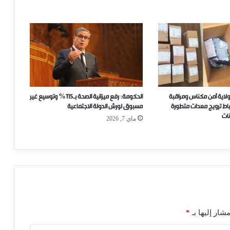
ولاية أمن مكناس ومراقبة
الحكومة: رفع ميزانية الصحة بـ115% وتوسيع غير
حباط ترويج معدات متطورة
مسبوق لورش الدولة الاجتماعية
ات
ماي 7, 2026
شار إليها بـ
*