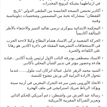
في ارتباطهما بشبكة لترويج المخدرات
أكادير تحتضن النسخة الخامسة من الملتقى الدولي “تاريخ
القفطان” بمشاركة نخبة من المصممين وشخصيات دبلوماسية
وفنية
المحكمة الابتدائية ببيوكرى ترسي تقاليد التميز والاحتفاء بالأطر
المتألقة أكاديمياً
الحركة الشعبية تزكى الاستاد هشام البطاح وكيلا لاءحة الحزب
فى الاستحقاقات التشريعية المقبلة في داءرة اكادير. هو رهانا
على الكفاءة والخبرة .
الاستاد مصطفى بودرقة النائب الاول لرئيس بلدية أكادير…قيادة
هادءة وحضور مؤتر في تدبير الشأن المحلي بأكادير.
السيد محمد الزهر عامل عمالة انزكان ايت ملول……عندما
تتحول الارادة الترابية الى ورش مفتوح للتنمية.
الاتحاد الأوروبي يثمن سرعة التحرك المغربي في أزمة سبتة
ويؤكد: الرباط شريك استراتيجي في ملف الهجرة
رسالة عيد العرش من واشنطن: دعم أمريكي للحكم الذاتي
وتعزيز الشراكة المغربية الأمريكية