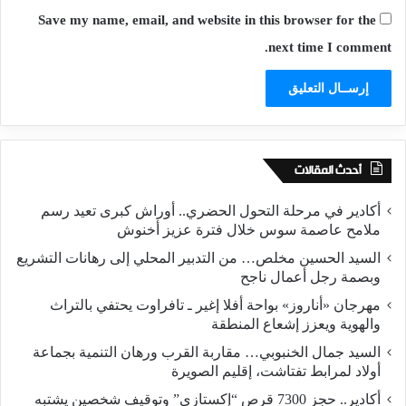
Save my name, email, and website in this browser for the
next time I comment.
أحدث المقالات
أكادير في مرحلة التحول الحضري.. أوراش كبرى تعيد رسم
ملامح عاصمة سوس خلال فترة عزيز أخنوش
السيد الحسين مخلص… من التدبير المحلي إلى رهانات التشريع
وبصمة رجل أعمال ناجح
مهرجان «أناروز» بواحة أفلا إغير ـ تافراوت يحتفي بالتراث
والهوية ويعزز إشعاع المنطقة
السيد جمال الخنبوبي… مقاربة القرب ورهان التنمية بجماعة
أولاد لمرابط تفتاشت، إقليم الصويرة
أكادير.. حجز 7300 قرص “إكستازي” وتوقيف شخصين يشتبه