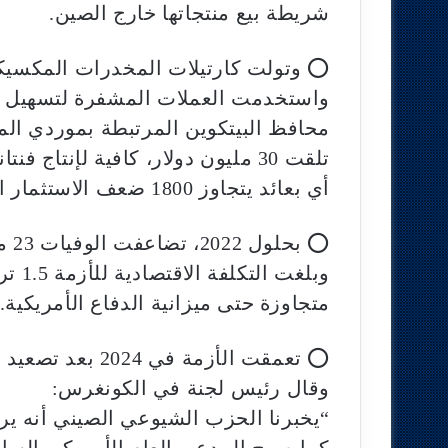
شريطة بيع منتجاتها خارج الصين.
⭕ وتولت كارتيلات المخدرات المكسيكية
واستخدمت العملات المشفرة لتسهيل ع
محافظ البيتكوين المرتبطة بموردي المو
تلقت 30 مليون دولار، كافية لإنتاج فنتانيل بقيمة 54 مليار دولار
أي بعائد يتجاوز 1800 ضعف الاستثمار الأصلي.
⭕ بحلول 2022، تضاعفت الوفيات 23 مرة لتصل للتجاوز 73 ألف حالة سنوياً.
وبلغت التكلفة الاقتصادية للأزمة 1.5 تريليون دولار،
متجاوزة حتى ميزانية الدفاع الأمريكية.
⭕ تعمقت الأزمة في 2024 بعد تصعيد الاتهامات للصين.
وقال رئيس لجنة في الكونغرس:
“يخبرنا الحزب الشيوعي الصيني أنه يريد
كما صرح المدعي العام الأمريكي السابق