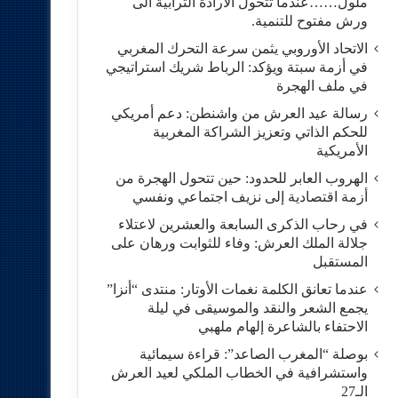
ملول……عندما تتحول الارادة الترابية الى
ورش مفتوح للتنمية.
الاتحاد الأوروبي يثمن سرعة التحرك المغربي
في أزمة سبتة ويؤكد: الرباط شريك استراتيجي
في ملف الهجرة
رسالة عيد العرش من واشنطن: دعم أمريكي
للحكم الذاتي وتعزيز الشراكة المغربية
الأمريكية
​الهروب العابر للحدود: حين تتحول الهجرة من
أزمة اقتصادية إلى نزيف اجتماعي ونفسي
في رحاب الذكرى السابعة والعشرين لاعتلاء
جلالة الملك العرش: وفاء للثوابت ورهان على
المستقبل
​عندما تعانق الكلمة نغمات الأوتار: منتدى “أنزا”
يجمع الشعر والنقد والموسيقى في ليلة
الاحتفاء بالشاعرة إلهام ملهبي
بوصلة “المغرب الصاعد”: قراءة سيمائية
واستشرافية في الخطاب الملكي لعيد العرش
الـ27