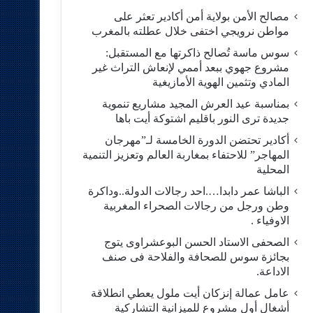
مصالح الأمن بولاية أمن أكادير تعثر على
مواطن نرويجي اختفى خلال عطلته بالمغرب
سوس ماسة تُصالح ذاكرتها مع المستقبل:
مشروع جهوي ببعد أممي لإنعاش التراث غير
المادي وتثمين الهوية الأمازيغية
بمناسبة عيد العرش المجيد مشاريع تنموية
جديدة ترى النور باقليم اشتوكة أيت باها
أكادير تحتضن الدورة الخامسة لـ”مهرجان
المهاجر” للاحتفاء بمغاربة العالم وتعزيز التنمية
المحلية
الباشا عمر دابدا….احد رجالات الدولة..وداكرة
وطن ورجل من رجالات الصحراء المغربية
الاوفياء .
الصحفى الاستاد الحسن البوعشراوى يتوج
بجائزة سوس للصحافة والفلاحة فى صنف
الاداعة.
عامل عمالة إنزكان أيت ملول يعطي انطلاقة
أشغال أول مشروع للميزانية التشاركية