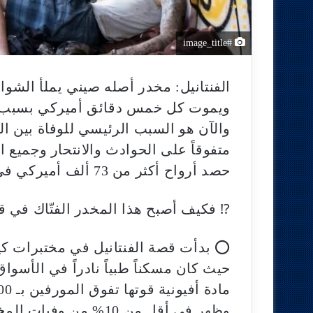
#image_title
الفنتانيل: مخدر أصله صيني يملأ الشوار
ويموت كل خمس دقائق أميركي بسبب ه
والآن هو السبب الرئيسي للوفاة بين الأمريكيين
متفوقاً على الحوادث والانتحار وجميع ا
حصد أرواح أكثر من 73 ألف أميركي في 2022
⁉️ فكيف أصبح هذا المخدر الفتّاك في ق
⭕ بدأت قصة الفنتانيل في مختبرات كيميائي
حيث كان مسكناً طبياً نادراً في الأسو
مادة أفيونية قوتها تفوق المورفين بـ 100 مرة والهيروين بـ 50 مرة،
وظهر في أقل من 10% من وفيات المخدرات الأمريكية.