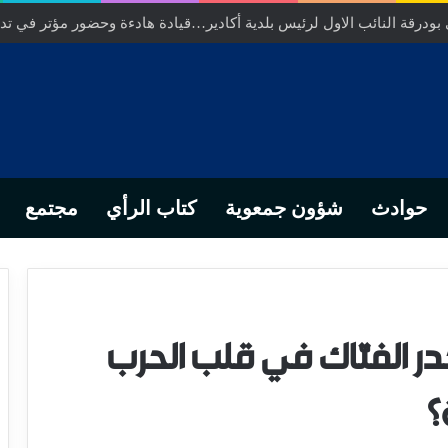
ر عامل عمالة انزكان ايت ملول……عندما تتحول الارادة الترابية الى ورش 
حوادث
شؤون جمعوية
كتاب الرأي
مجتمع
در الفتّاك في قلب الحرب
؟