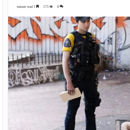
1 minute read
173
0