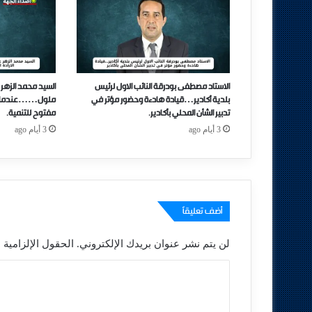
الاستاد مصطفى بودرقة النائب الاول لرئيس
السيد محمد الزهر 
بلدية أكادير…قيادة هادءة وحضور مؤتر في
ملول……عندما تتحو
تدبير الشأن المحلي بأكادير.
مفتوح للتنمية.
3 أيام ago
3 أيام ago
أضف تعليقاً
لن يتم نشر عنوان بريدك الإلكتروني.
الحقول الإلزامية م
ا
ل
ت