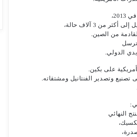
201،
ثر من 3 آلاف حالة،
قادمة من الصين.
 ترسل
يدي الدولي.
مريكية على بكين.
ي:
تج النهائي
مكسيك،
درة،