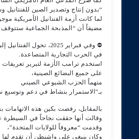
“بدون إنتاج وتصدير الصين للفنتانيل وس
لما كانت أزمة الفنتانيل الأمريكية موجو
مضيفاً أن “المذبحة الجماعية ستتوقف ف
⛔ وفي فبراير 2025، تحول الفنتانيل إلى قضية محورية
في الحرب التجارية المتصاعدة.
استخدم ترامب الأزمة لتبرير تعريفات جم
على جميع البضائع الصينية،
متهماً الحزب الشيوعي الصيني
بـ”الاستمرار بنشاط في دعم وتوسيع ن
بالمقابل، رفضت بكين هذه الاتهامات 
وقالت أنها حققت نجاحاً في السيطرة 
وقدمت “معروفاً للولايات المتحدة”،
وكان ينبغي على واشنطن أن تقدم لها “ش