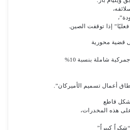
لائفه،
دة”،
عليًا” إذا توقفت الصين.
ركية شاملة بنسبة 10%
طاق أعمال تسميم الأميركان”.
بشكل قاطع
على هذه المخدرات،
كراً كبيراً”