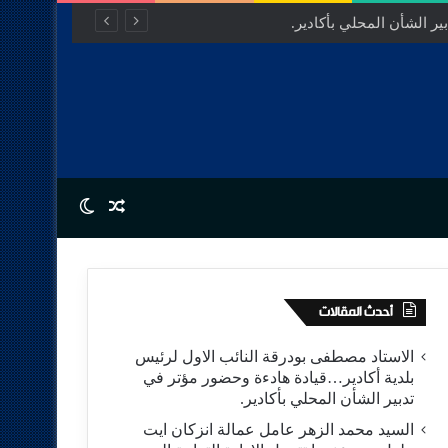
مفتوح للتنمية.
Switch skin
Random Article
أحدث المقالات
الاستاد مصطفى بودرقة النائب الاول لرئيس
بلدية أكادير…قيادة هادءة وحضور مؤتر في
تدبير الشأن المحلي بأكادير.
السيد محمد الزهر عامل عمالة انزكان ايت