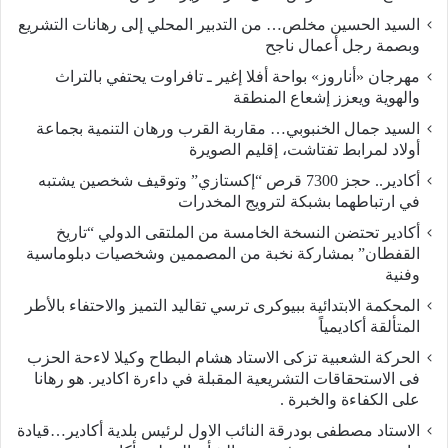
السيد الحسين مخلص… من التدبير المحلي إلى رهانات التشريع
وبصمة رجل أعمال ناجح
مهرجان «أناروز» بواحة أفلا إغير ـ تافراوت يحتفي بالتراث
والهوية ويعزز إشعاع المنطقة
السيد جمال الخنبوبي… مقاربة القرب ورهان التنمية بجماعة
أولاد لمرابط تفتاشت، إقليم الصويرة
أكادير.. حجز 7300 قرص “إكستازي” وتوقيف شخصين يشتبه
في ارتباطهما بشبكة لترويج المخدرات
أكادير تحتضن النسخة الخامسة من الملتقى الدولي “تاريخ
القفطان” بمشاركة نخبة من المصممين وشخصيات دبلوماسية
وفنية
المحكمة الابتدائية ببيوكرى ترسي تقاليد التميز والاحتفاء بالأطر
المتألقة أكاديمياً
الحركة الشعبية تزكى الاستاد هشام البطاح وكيلا لاءحة الحزب
فى الاستحقاقات التشريعية المقبلة في داءرة اكادير. هو رهانا
على الكفاءة والخبرة .
الاستاد مصطفى بودرقة النائب الاول لرئيس بلدية أكادير…قيادة