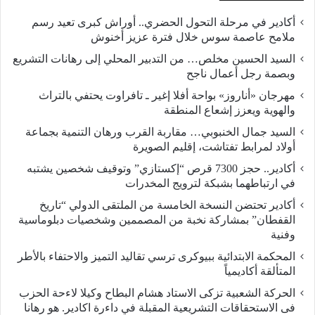
أكادير في مرحلة التحول الحضري.. أوراش كبرى تعيد رسم
ملامح عاصمة سوس خلال فترة عزيز أخنوش
السيد الحسين مخلص… من التدبير المحلي إلى رهانات التشريع
وبصمة رجل أعمال ناجح
مهرجان «أناروز» بواحة أفلا إغير ـ تافراوت يحتفي بالتراث
والهوية ويعزز إشعاع المنطقة
السيد جمال الخنبوبي… مقاربة القرب ورهان التنمية بجماعة
أولاد لمرابط تفتاشت، إقليم الصويرة
أكادير.. حجز 7300 قرص “إكستازي” وتوقيف شخصين يشتبه
في ارتباطهما بشبكة لترويج المخدرات
أكادير تحتضن النسخة الخامسة من الملتقى الدولي “تاريخ
القفطان” بمشاركة نخبة من المصممين وشخصيات دبلوماسية
وفنية
المحكمة الابتدائية ببيوكرى ترسي تقاليد التميز والاحتفاء بالأطر
المتألقة أكاديمياً
الحركة الشعبية تزكى الاستاد هشام البطاح وكيلا لاءحة الحزب
فى الاستحقاقات التشريعية المقبلة في داءرة اكادير. هو رهانا