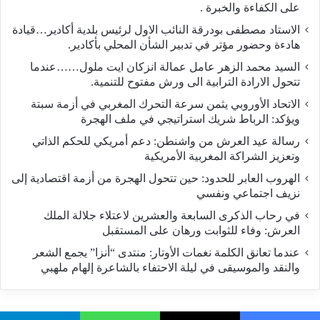
على الكفاءة والخبرة .
الاستاد مصطفى بودرقة النائب الاول لرئيس بلدية أكادير…قيادة
هادءة وحضور مؤتر في تدبير الشأن المحلي بأكادير.
السيد محمد الزهر عامل عمالة انزكان ايت ملول……عندما
تتحول الارادة الترابية الى ورش مفتوح للتنمية.
الاتحاد الأوروبي يثمن سرعة التحرك المغربي في أزمة سبتة
ويؤكد: الرباط شريك استراتيجي في ملف الهجرة
رسالة عيد العرش من واشنطن: دعم أمريكي للحكم الذاتي
وتعزيز الشراكة المغربية الأمريكية
​الهروب العابر للحدود: حين تتحول الهجرة من أزمة اقتصادية إلى
نزيف اجتماعي ونفسي
في رحاب الذكرى السابعة والعشرين لاعتلاء جلالة الملك
العرش: وفاء للثوابت ورهان على المستقبل
​عندما تعانق الكلمة نغمات الأوتار: منتدى “أنزا” يجمع الشعر
والنقد والموسيقى في ليلة الاحتفاء بالشاعرة إلهام ملهبي