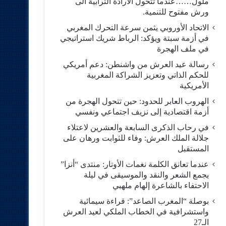
ملول……عندما تتحول الارادة الترابية الى
ورش مفتوح للتنمية.
الاتحاد الأوروبي يثمن سرعة التحرك المغربي
في أزمة سبتة ويؤكد: الرباط شريك استراتيجي
في ملف الهجرة
رسالة عيد العرش من واشنطن: دعم أمريكي
للحكم الذاتي وتعزيز الشراكة المغربية
الأمريكية
​الهروب العابر للحدود: حين تتحول الهجرة من
أزمة اقتصادية إلى نزيف اجتماعي ونفسي
في رحاب الذكرى السابعة والعشرين لاعتلاء
جلالة الملك العرش: وفاء للثوابت ورهان على
المستقبل
​عندما تعانق الكلمة نغمات الأوتار: منتدى “أنزا”
يجمع الشعر والنقد والموسيقى في ليلة
الاحتفاء بالشاعرة إلهام ملهبي
بوصلة “المغرب الصاعد”: قراءة سيمائية
واستشرافية في الخطاب الملكي لعيد العرش
الـ27