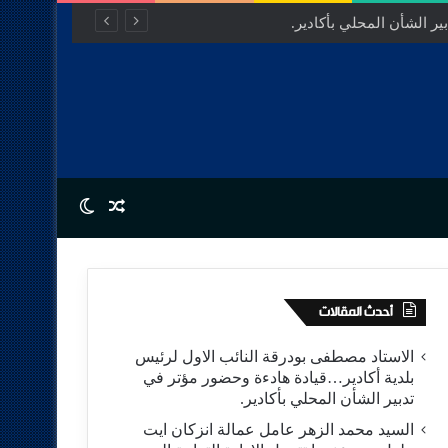
مفتوح للتنمية.
Switch skin
Random Article
أحدث المقالات
الاستاد مصطفى بودرقة النائب الاول لرئيس
بلدية أكادير…قيادة هادءة وحضور مؤتر في
تدبير الشأن المحلي بأكادير.
السيد محمد الزهر عامل عمالة انزكان ايت