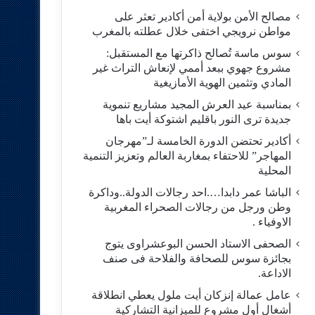
مصالح الأمن بولاية أمن أكادير تعثر على
مواطن نرويجي اختفى خلال عطلته بالمغرب
سوس ماسة تُصالح ذاكرتها مع المستقبل:
مشروع جهوي ببعد أممي لإنعاش التراث غير
المادي وتثمين الهوية الأمازيغية
بمناسبة عيد العرش المجيد مشاريع تنموية
جديدة ترى النور باقليم اشتوكة أيت باها
أكادير تحتضن الدورة الخامسة لـ”مهرجان
المهاجر” للاحتفاء بمغاربة العالم وتعزيز التنمية
المحلية
الباشا عمر دابدا….احد رجالات الدولة..وداكرة
وطن ورجل من رجالات الصحراء المغربية
الاوفياء .
الصحفى الاستاد الحسن البوعشراوى يتوج
بجائزة سوس للصحافة والفلاحة فى صنف
الاداعة.
عامل عمالة إنزكان أيت ملول يعطي انطلاقة
أشغال أول مشروع للميزانية التشاركية