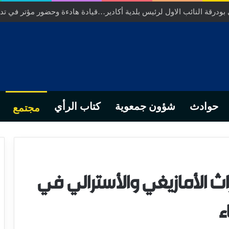
ر عامل عمالة انزكان ايت ملول……عندما تتحول الارادة الترابية الى ورش 
حوادث
شؤون جمعوية
كتاب الرأي
مجتمع
اث الأمازيغي والأسترالي في
ء