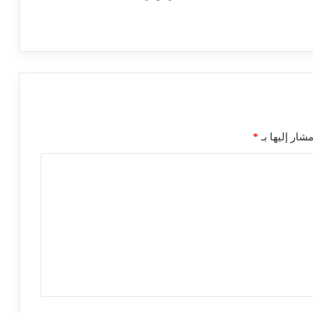
شار إليها بـ
*