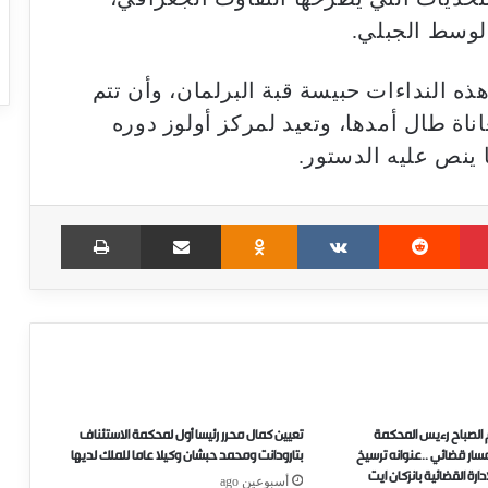
لوسط الجبلي.
ذه النداءات حبيسة قبة البرلمان، وأن تتم
اة طال أمدها، وتعيد لمركز أولوز دوره
ينص عليه الدستور.
Print
Share via Email
Odnoklassniki
VKontakte
Reddit
Pinterest
 الصباح رءيس المحكمة
تعيين كمال محرر رئيسا أول لمحكمة الاستئناف
..مسار قضائي ..عنوانه ترسيخ
بتارودانت ومحمد حبشان وكيلا عاما للملك لديها
ارة القضائية بانزكان ايت
أسبوعين ago