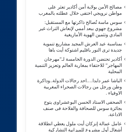
مصالح الأمن بولاية أمن أكادير تعثر على
مواطن نرويجي اختفى خلال عطلته بالمغرب
سوس ماسة تُصالح ذاكرتها مع المستقبل:
مشروع جهوي ببعد أممي لإنعاش التراث غير
المادي وتثمين الهوية الأمازيغية
بمناسبة عيد العرش المجيد مشاريع تنموية
جديدة ترى النور باقليم اشتوكة أيت باها
أكادير تحتضن الدورة الخامسة لـ”مهرجان
المهاجر” للاحتفاء بمغاربة العالم وتعزيز التنمية
المحلية
الباشا عمر دابدا….احد رجالات الدولة..وداكرة
وطن ورجل من رجالات الصحراء المغربية
الاوفياء .
الصحفى الاستاد الحسن البوعشراوى يتوج
بجائزة سوس للصحافة والفلاحة فى صنف
الاداعة.
عامل عمالة إنزكان أيت ملول يعطي انطلاقة
أشغال أول مشروع للميزانية التشاركية