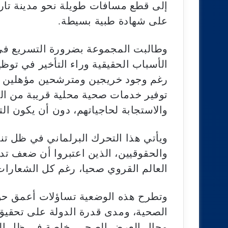
إلى قطع مسافات طويلة نحو مدينة تا
على شهادة طبية بسيطة.
وطالبت المجموعة بضرورة التسريع في 
الأسباب الحقيقية وراء التأخير في توظي
رغم وجود خريجين ومترشحين مؤهلين ل
توفير خدمات صحية محلية قريبة من ال
والاستجابة لحاجياتهم، دون أن يكون الت
ويأتي هذا التحرك البرلماني في ظل تنا
والحقوقيين، الذين اعتبروا أن ضعف ت
العالم القروي صحيا، رغم كل الشعارات 
وتطرح هذه الوضعية تساؤلات أعمق ح
الصحية، ومدى قدرة الدولة على تحقيق 
مجال العرض الصحي، خاصة في ظل التح