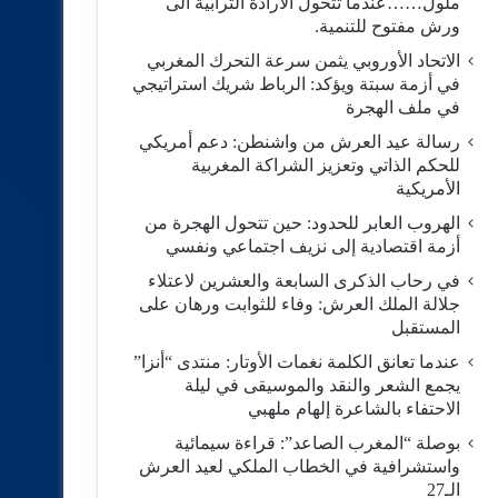
ملول……عندما تتحول الارادة الترابية الى
ورش مفتوح للتنمية.
الاتحاد الأوروبي يثمن سرعة التحرك المغربي
في أزمة سبتة ويؤكد: الرباط شريك استراتيجي
في ملف الهجرة
رسالة عيد العرش من واشنطن: دعم أمريكي
للحكم الذاتي وتعزيز الشراكة المغربية
الأمريكية
​الهروب العابر للحدود: حين تتحول الهجرة من
أزمة اقتصادية إلى نزيف اجتماعي ونفسي
في رحاب الذكرى السابعة والعشرين لاعتلاء
جلالة الملك العرش: وفاء للثوابت ورهان على
المستقبل
​عندما تعانق الكلمة نغمات الأوتار: منتدى “أنزا”
يجمع الشعر والنقد والموسيقى في ليلة
الاحتفاء بالشاعرة إلهام ملهبي
بوصلة “المغرب الصاعد”: قراءة سيمائية
واستشرافية في الخطاب الملكي لعيد العرش
الـ27