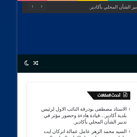
ر الشأن المحلي بأكادير.
Switch skin
Random Article
أحدث المقالات
الاستاد مصطفى بودرقة النائب الاول لرئيس
بلدية أكادير…قيادة هادءة وحضور مؤتر في
تدبير الشأن المحلي بأكادير.
السيد محمد الزهر عامل عمالة انزكان ايت