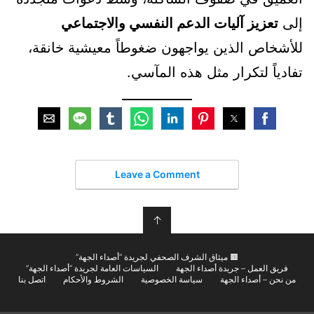
إلى
تعزيز آليات الدعم النفسي والاجتماعي
للأشخاص الذين يواجهون ضغوطاً معيشية خانقة،
تفادياً لتكرار مثل هذه المآسي.
Leave a Comment
↑
🟫 ميثاق الشرف الصحفي لجريدة “أصداء الجهة”
فريق العمل – جريدة أصداء الجهة
السياسات العامة لجريدة “أصداء الجهة”
من نحن – أصداء الجهة
سياسة الخصوصية
الشروط والأحكام
اتصل بنا