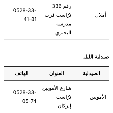
رقم 336
0528-33-
أملال
ترّاست قرب
41-81
مدرسة
البحتري
صيدلية الليل
الصيدلية
العنوان
الهاتف
شارع الأمويين
0528-33-
الأمويين
ترّاست
05-74
إنزكان