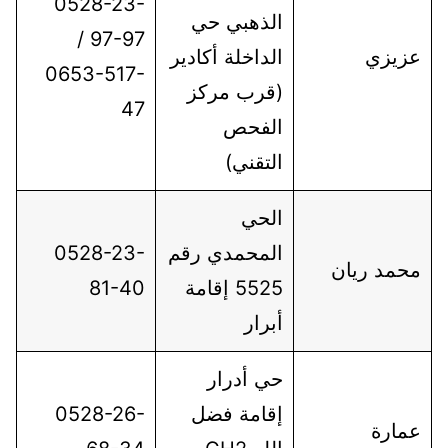
0528-23-
الذهبي حي
97-97 /
عزيزي
الداخلة أكادير
0653-517-
(قرب مركز
47
الفحص
التقني)
الحي
المحمدي رقم
0528-23-
محمد ريان
5525 إقامة
81-40
أبرار
حي أدرار
إقامة فضل
0528-26-
عمارة