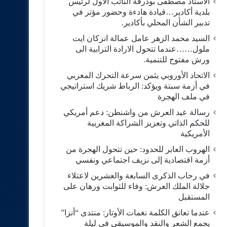
الاستاد مصطفى بودرقة النائب الاول لرئيس
بلدية أكادير…قيادة هادءة وحضور مؤتر في
تدبير الشأن المحلي بأكادير.
السيد محمد الزهر عامل عمالة انزكان ايت
ملول……عندما تتحول الارادة الترابية الى
ورش مفتوح للتنمية.
الاتحاد الأوروبي يثمن سرعة التحرك المغربي
في أزمة سبتة ويؤكد: الرباط شريك استراتيجي
في ملف الهجرة
رسالة عيد العرش من واشنطن: دعم أمريكي
للحكم الذاتي وتعزيز الشراكة المغربية
الأمريكية
​الهروب العابر للحدود: حين تتحول الهجرة من
أزمة اقتصادية إلى نزيف اجتماعي ونفسي
في رحاب الذكرى السابعة والعشرين لاعتلاء
جلالة الملك العرش: وفاء للثوابت ورهان على
المستقبل
​عندما تعانق الكلمة نغمات الأوتار: منتدى “أنزا”
يجمع الشعر والنقد والموسيقى في ليلة