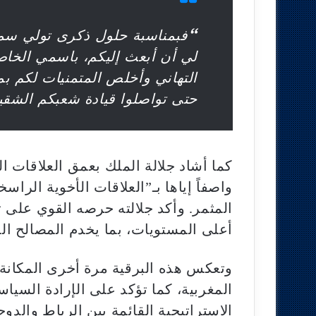
“فبمناسبة حلول ذكرى تولي سمو
لي أن أبعث إليكم، باسمي الخا
التهاني وأخلص المتمنيات لكم بم
حتى تواصلوا قيادة شعبكم الشقيق
كما أشاد جلالة الملك بعمق العلاقات ا
واصفاً إياها بـ”العلاقات الأخوية الراس
المثمر. وأكد جلالته حرصه القوي على تعز
أعلى المستويات، بما يخدم المصالح ال
وتعكس هذه البرقية مرة أخرى المكانة 
المغربية، كما تؤكد على الإرادة السيا
الاستراتيجية القائمة بين الرباط والد