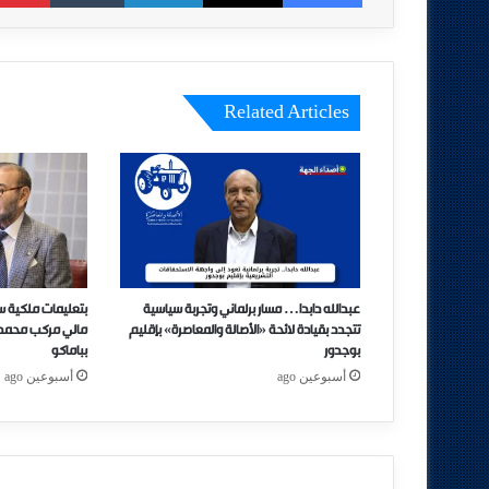
Related Articles
عبدالله دابدا… مسار برلماني وتجربة سياسية
بتعليمات ملكية س
تتجدد بقيادة لائحة «الأصالة والمعاصرة» بإقليم
مالي مركب محمد 
بوجدور
بباماكو
أسبوعين ago
أسبوعين ago