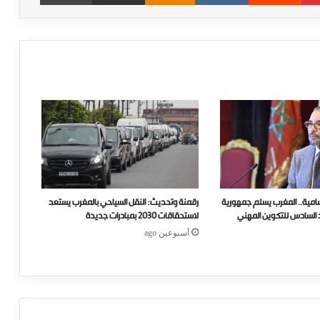
امية.. المغرب يسلم جمهورية
رقمنة وتحديث: النقل السياحي بالمغرب يستعد
السادس للتكوين المهني
لاستحقاقات 2030 بمبادرات جديدة
أسبوعين ago