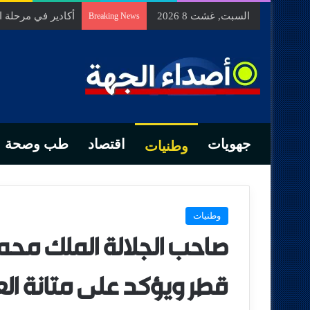
السبت, غشت 8 2026
أكادير في مرحلة 
Breaking News
جهويات
اقتصاد
طب وصحة
وطنيات
وطنيات
صاحب الجلالة الملك محم
قطر ويؤكد على متانة العل