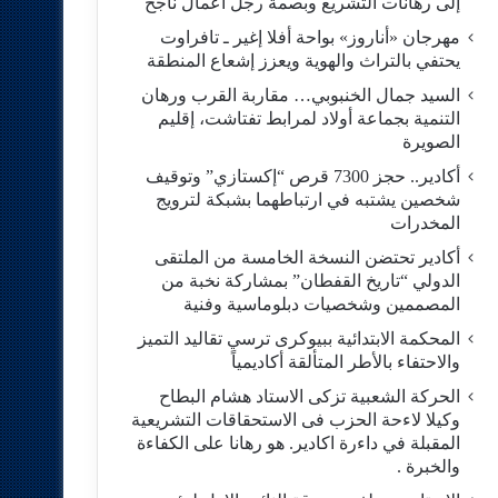
إلى رهانات التشريع وبصمة رجل أعمال ناجح
مهرجان «أناروز» بواحة أفلا إغير ـ تافراوت
يحتفي بالتراث والهوية ويعزز إشعاع المنطقة
السيد جمال الخنبوبي… مقاربة القرب ورهان
التنمية بجماعة أولاد لمرابط تفتاشت، إقليم
الصويرة
أكادير.. حجز 7300 قرص “إكستازي” وتوقيف
شخصين يشتبه في ارتباطهما بشبكة لترويج
المخدرات
أكادير تحتضن النسخة الخامسة من الملتقى
الدولي “تاريخ القفطان” بمشاركة نخبة من
المصممين وشخصيات دبلوماسية وفنية
المحكمة الابتدائية ببيوكرى ترسي تقاليد التميز
والاحتفاء بالأطر المتألقة أكاديمياً
الحركة الشعبية تزكى الاستاد هشام البطاح
وكيلا لاءحة الحزب فى الاستحقاقات التشريعية
المقبلة في داءرة اكادير. هو رهانا على الكفاءة
والخبرة .