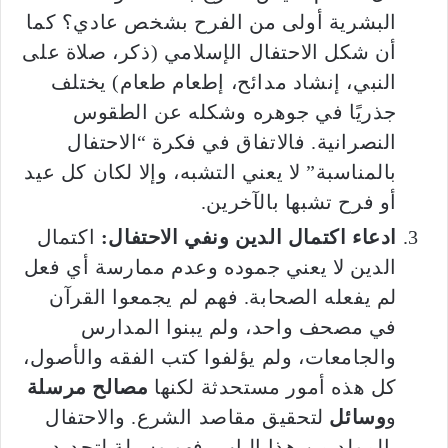
البشرية أولى من الفرح بشخص عادي؟ كما
أن شكل الاحتفال الإسلامي (ذكر، صلاة على
النبي، إنشاد مدائح، إطعام طعام) يختلف
جذريًا في جوهره وشكله عن الطقوس
النصرانية. فالاتفاق في فكرة “الاحتفال
بالمناسبة” لا يعني التشبه، وإلا لكان كل عيد
أو فرح تشبها بالآخرين.
ادعاء اكتمال الدين ونفي الاحتفال:
اكتمال
الدين لا يعني جموده وعدم ممارسة أي فعل
لم يفعله الصحابة. فهم لم يجمعوا القرآن
في مصحف واحد، ولم يبنوا المدارس
والجامعات، ولم يؤلفوا كتب الفقه والأصول،
كل هذه أمور مستحدثة لكنها
مصالح مرسلة
و
وسائل
لتحقيق مقاصد الشرع. والاحتفال
بالمولد من هذا الباب، فهو وسيلة لتجديد