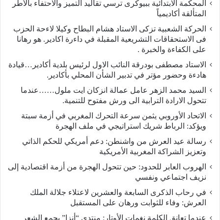
المحكمة الابتدائية ببيوكرى ترسي تقاليد التميز والاحتفاء بالأطر
المتألقة أكاديمياً
الحركة الشعبية تزكى الاستاد هشام البطاح وكيلا لاءحة الحزب
فى الاستحقاقات التشريعية المقبلة في داءرة اكادير. هو رهانا
على الكفاءة والخبرة .
الاستاد مصطفى بودرقة النائب الاول لرئيس بلدية أكادير…قيادة
هادءة وحضور مؤتر في تدبير الشأن المحلي بأكادير.
السيد محمد الزهر عامل عمالة انزكان ايت ملول……عندما
تتحول الارادة الترابية الى ورش مفتوح للتنمية.
الاتحاد الأوروبي يثمن سرعة التحرك المغربي في أزمة سبتة
ويؤكد: الرباط شريك استراتيجي في ملف الهجرة
رسالة عيد العرش من واشنطن: دعم أمريكي للحكم الذاتي
وتعزيز الشراكة المغربية الأمريكية
​الهروب العابر للحدود: حين تتحول الهجرة من أزمة اقتصادية إلى
نزيف اجتماعي ونفسي
في رحاب الذكرى السابعة والعشرين لاعتلاء جلالة الملك
العرش: وفاء للثوابت ورهان على المستقبل
​عندما تعانق الكلمة نغمات الأوتار: منتدى “أنزا” يجمع الشعر