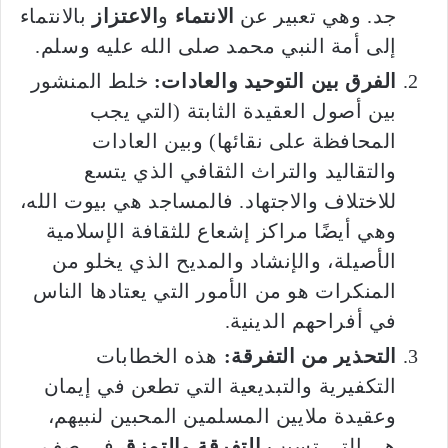
جد. وهي تعبير عن
الانتماء
و
الاعتزاز
بالانتماء
إلى أمة النبي محمد صلى الله عليه وسلم.
الفرق بين التوحيد والعادات:
خلط المنشور
بين أصول العقيدة الثابتة (التي يجب
المحافظة على نقائها) وبين العادات
والتقاليد والتراث الثقافي الذي يتسع
للاختلاف والاجتهاد. فالمساجد هي بيوت الله،
وهي أيضًا مراكز إشعاع للثقافة الإسلامية
الأصيلة، والإنشاد والمديح الذي يخلو من
المنكرات هو من الأمور التي يعتادها الناس
في أفراحهم الدينية.
التحذير من التفرقة:
هذه الخطابات
التكفيرية والتبديعية التي تطعن في إيمان
وعقيدة ملايين المسلمين المحبين لنبيهم،
هي التي تسبب
التفرقة
و
التمزق
في صف