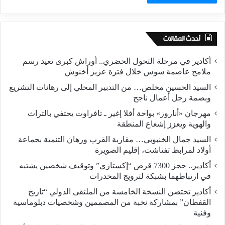
أحدث المقالات
أكادير في مرحلة التحول الحضري.. أوراش كبرى تعيد رسم
ملامح عاصمة سوس خلال فترة عزيز أخنوش
السيد الحسين مخلص… من التدبير المحلي إلى رهانات التشريع
وبصمة رجل أعمال ناجح
مهرجان «أناروز» بواحة أفلا إغير ـ تافراوت يحتفي بالتراث
والهوية ويعزز إشعاع المنطقة
السيد جمال الخنبوبي… مقاربة القرب ورهان التنمية بجماعة
أولاد لمرابط تفتاشت، إقليم الصويرة
أكادير.. حجز 7300 قرص “إكستازي” وتوقيف شخصين يشتبه
في ارتباطهما بشبكة لترويج المخدرات
أكادير تحتضن النسخة الخامسة من الملتقى الدولي “تاريخ
القفطان” بمشاركة نخبة من المصممين وشخصيات دبلوماسية
وفنية