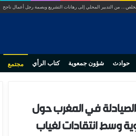
بواحة أفلا إغير ـ تافراوت يحتفي بالتراث والهوية ويعزز إشعاع المنطقة
حوادث
شؤون جمعوية
كتاب الرأي
مجتمع
الصيادلة في المغرب حول
ية وسط انتقادات لغياب