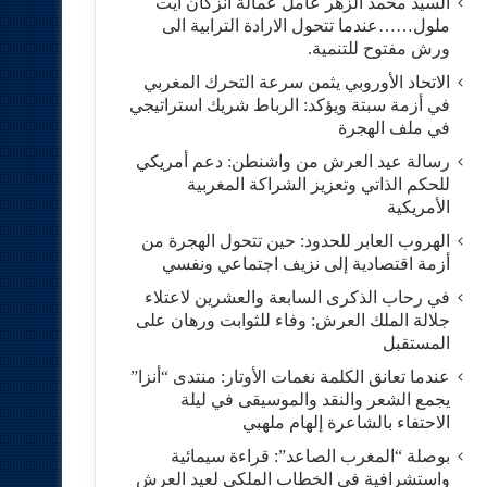
السيد محمد الزهر عامل عمالة انزكان ايت
ملول……عندما تتحول الارادة الترابية الى
ورش مفتوح للتنمية.
الاتحاد الأوروبي يثمن سرعة التحرك المغربي
في أزمة سبتة ويؤكد: الرباط شريك استراتيجي
في ملف الهجرة
رسالة عيد العرش من واشنطن: دعم أمريكي
للحكم الذاتي وتعزيز الشراكة المغربية
الأمريكية
​الهروب العابر للحدود: حين تتحول الهجرة من
أزمة اقتصادية إلى نزيف اجتماعي ونفسي
في رحاب الذكرى السابعة والعشرين لاعتلاء
جلالة الملك العرش: وفاء للثوابت ورهان على
المستقبل
​عندما تعانق الكلمة نغمات الأوتار: منتدى “أنزا”
يجمع الشعر والنقد والموسيقى في ليلة
الاحتفاء بالشاعرة إلهام ملهبي
بوصلة “المغرب الصاعد”: قراءة سيمائية
واستشرافية في الخطاب الملكي لعيد العرش