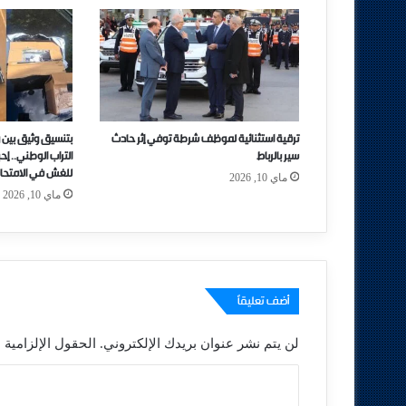
ترقية استثنائية لموظف شرطة توفي إثر حادث
بتنسيق وثيق بين 
سير بالرباط
التراب الوطني.. إ
للغش في الامتحان
ماي 10, 2026
ماي 10, 2026
أضف تعليقاً
لن يتم نشر عنوان بريدك الإلكتروني.
الحقول الإلزامية م
ا
ل