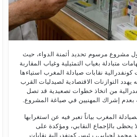
ول مشروع مرسوم تحديد أثمنة الدواء، حيث
مات متبادلة بغياب التمثيلية وغياب المقاربة
كونفدرالية نقابات صيادلة المغرب استياءها
 يهدد التوازنات الاقتصادية لصيدليات القرب
فدرالية من اتخاذ خطوات تصعيدية قد تصل
بعدم إشراك المهنيين في صياغة المشروع.
يادلة المغرب بياناً تعبر فيه عن استغرابها
ا يحظى بالإجماع النقابي، ومؤكدة على
تقد محمد لحبابي، رئيس كونفدرالية نقابات