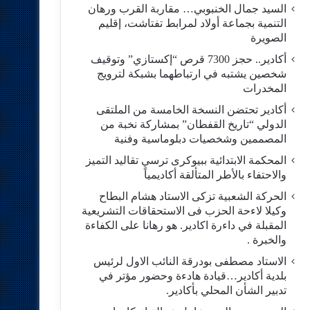
السيد جمال الخنبوبي… مقاربة القرب ورهان
التنمية بجماعة أولاد لمرابط تفتاشت، إقليم
الصويرة
أكادير.. حجز 7300 قرص “إكستازي” وتوقيف
شخصين يشتبه في ارتباطهما بشبكة لترويج
المخدرات
أكادير تحتضن النسخة الخامسة من الملتقى
الدولي “تاريخ القفطان” بمشاركة نخبة من
المصممين وشخصيات دبلوماسية وفنية
المحكمة الابتدائية ببيوكرى ترسي تقاليد التميز
والاحتفاء بالأطر المتألقة أكاديمياً
الحركة الشعبية تزكى الاستاد هشام البطاح
وكيلا لاءحة الحزب فى الاستحقاقات التشريعية
المقبلة في داءرة اكادير. هو رهانا على الكفاءة
والخبرة .
الاستاد مصطفى بودرقة النائب الاول لرئيس
بلدية أكادير…قيادة هادءة وحضور مؤتر في
تدبير الشأن المحلي بأكادير.