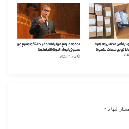
ولاية أمن مكناس ومراقبة
الحكومة: رفع ميزانية الصحة بـ115% وتوسيع غير
حباط ترويج معدات متطورة
مسبوق لورش الدولة الاجتماعية
ات
ماي 7, 2026
شار إليها بـ
*