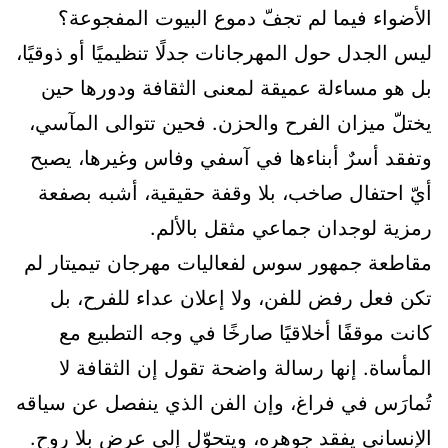
الأضواء فيما لم تجفّ دموع البيوت المفجوعة؟
ليس الجدل حول المهرجانات جدلًا تنظيميًا أو ذوقيًا،
بل هو مساءلة عميقة لمعنى الثقافة ودورها حين
يختلّ ميزان الفرح والحزن. فحين تتوالى المآسي،
وتفقد أسرٌ أبناءها في آسفي وفاس وغيرها، يصبح
أيّ احتفال صاخب، بلا وقفة حقيقية، أشبه بصفعة
رمزية لوجدان جماعي مثقل بالألم.
مقاطعة جمهور سوس لفعاليات مهرجان تيميتار لم
تكن فعل رفض للفن، ولا إعلان عداء للفرح، بل
كانت موقفًا أخلاقيًا صارخًا في وجه التطبيع مع
المأساة. إنها رسالة واضحة تقول إن الثقافة لا
تُمارَس في فراغ، وإن الفن الذي ينفصل عن سياقه
الإنساني يفقد جوهره، ويتحوّل إلى عرض بلا روح.