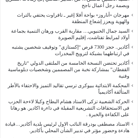
وبصمة رجل أعمال ناجح
مهرجان «أناروز» بواحة أفلا إغير ـ تافراوت يحتفي بالتراث
والهوية ويعزز إشعاع المنطقة
السيد جمال الخنبوبي… مقاربة القرب ورهان التنمية بجماعة
أولاد لمرابط تفتاشت، إقليم الصويرة
أكادير.. حجز 7300 قرص “إكستازي” وتوقيف شخصين يشتبه
في ارتباطهما بشبكة لترويج المخدرات
أكادير تحتضن النسخة الخامسة من الملتقى الدولي “تاريخ
القفطان” بمشاركة نخبة من المصممين وشخصيات دبلوماسية
وفنية
المحكمة الابتدائية ببيوكرى ترسي تقاليد التميز والاحتفاء بالأطر
المتألقة أكاديمياً
الحركة الشعبية تزكى الاستاد هشام البطاح وكيلا لاءحة الحزب
فى الاستحقاقات التشريعية المقبلة في داءرة اكادير. هو رهانا
على الكفاءة والخبرة .
الاستاد مصطفى بودرقة النائب الاول لرئيس بلدية أكادير…قيادة
هادءة وحضور مؤتر في تدبير الشأن المحلي بأكادير.