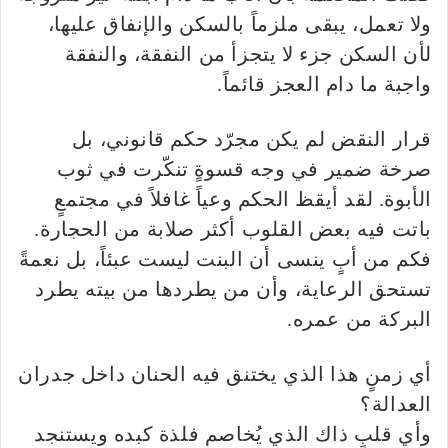
ولا تعمل، يبقى ملزماً بالسكن والإنفاق عليها،
لأن السكن جزء لا يتجزأ من النفقة، والنفقة
واجبة ما دام العجز قائماً.
قرار النقض لم يكن مجرّد حكم قانوني، بل
صرخة ضمير في وجه قسوةٍ تنكّرت في ثوب
الأبوة. لقد أيقظ الحكم وعياً غافلاً في مجتمعٍ
باتت فيه بعض القلوب أكثر صلابة من الحجارة.
فكم من أبٍ ينسى أن البنت ليست عبئاً، بل نعمةً
تستحق الرعاية، وأن من يطردها من بيته يطرد
البركة من عمره.
أي زمنٍ هذا الذي يختنق فيه الحنان داخل جدران
العدالة؟
وأي قلبٍ ذاك الذي يُخاصم فلذة كبده ويستنجد