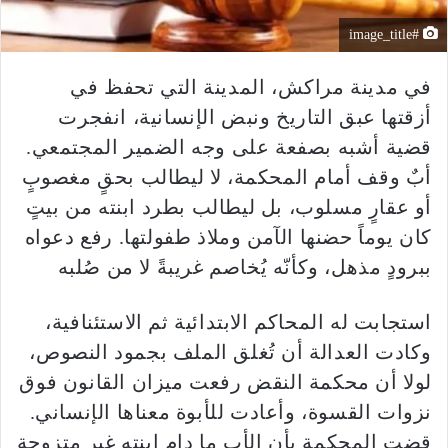
#image_title
في مدينة مراكش، المدينة التي تحفظ في
أزقتها عبق التاريخ ونبض الإنسانية، انفجرت
قضية أشبه بصفعة على وجه الضمير المجتمعي.
أبٌ وقف أمام المحكمة، لا ليطالب بحقٍ مغصوبٍ
أو عقارٍ مسلوب، بل ليطالب بطرد ابنته من بيتٍ
كان يوماً حضنها الآمن وملاذ طفولتها. رفع دعواه
ببرودٍ مذهل، وكأنّه يُخاصم غريبةً لا من صُلبه
استجابت له المحاكم الابتدائية ثم الاستئنافية،
وكادت العدالة أن تُغلق الملف بجمود النصوص،
لولا أن محكمة النقض رفعت ميزان القانون فوق
نزوات القسوة، وأعادت للأبوة معناها الإنساني.
قضت المحكمة بأن الأب ما دام ابنته غير متزوجة