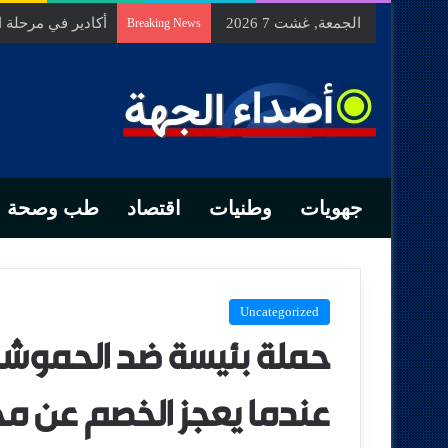
الجمعة, غشت 7 2026
السيد الحسين مخل
Breaking News
جهويات
وطنيات
اقتصاد
طب وصحة
Uncategorized
حملة بئيسة ضد الحموشي
عندما يعجز الخصم عن مجا