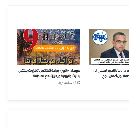
ص… من التدبير المحلي إلى
مهرجان «أناروز» بواحة أفلا إغير ـ تافراوت يحتفي
صمة رجل أعمال ناجح
بالتراث والهوية ويعزز إشعاع المنطقة
17 ساعة ago