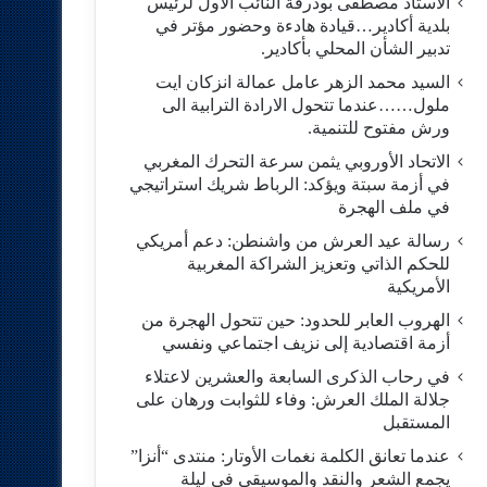
الاستاد مصطفى بودرقة النائب الاول لرئيس
بلدية أكادير…قيادة هادءة وحضور مؤتر في
تدبير الشأن المحلي بأكادير.
السيد محمد الزهر عامل عمالة انزكان ايت
ملول……عندما تتحول الارادة الترابية الى
ورش مفتوح للتنمية.
الاتحاد الأوروبي يثمن سرعة التحرك المغربي
في أزمة سبتة ويؤكد: الرباط شريك استراتيجي
في ملف الهجرة
رسالة عيد العرش من واشنطن: دعم أمريكي
للحكم الذاتي وتعزيز الشراكة المغربية
الأمريكية
​الهروب العابر للحدود: حين تتحول الهجرة من
أزمة اقتصادية إلى نزيف اجتماعي ونفسي
في رحاب الذكرى السابعة والعشرين لاعتلاء
جلالة الملك العرش: وفاء للثوابت ورهان على
المستقبل
​عندما تعانق الكلمة نغمات الأوتار: منتدى “أنزا”
يجمع الشعر والنقد والموسيقى في ليلة