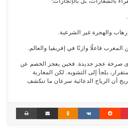
اء بالشعارات، بل بالإنجازات:
رهاب والهجرة غير الشرعية.
لمغرب فاعلًا وازنًا في إفريقيا والعالم.
 صرخة عجز جديدة. فحين يعجز الخصم عن
تقرار، يلجأ إلى التشويه. لكن المغاربة
اريخ أن الرياح الدعائية سرعان ما تنكشف
Print
Share via Email
Odnoklassniki
VKontakte
Reddit
Pinterest