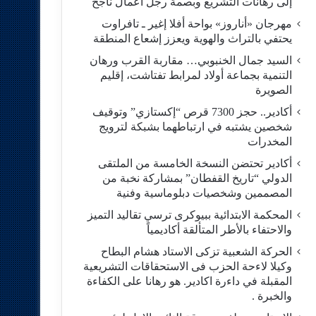
إلى رهانات التشريع وبصمة رجل أعمال ناجح
مهرجان «أناروز» بواحة أفلا إغير ـ تافراوت
يحتفي بالتراث والهوية ويعزز إشعاع المنطقة
السيد جمال الخنبوبي… مقاربة القرب ورهان
التنمية بجماعة أولاد لمرابط تفتاشت، إقليم
الصويرة
أكادير.. حجز 7300 قرص “إكستازي” وتوقيف
شخصين يشتبه في ارتباطهما بشبكة لترويج
المخدرات
أكادير تحتضن النسخة الخامسة من الملتقى
الدولي “تاريخ القفطان” بمشاركة نخبة من
المصممين وشخصيات دبلوماسية وفنية
المحكمة الابتدائية ببيوكرى ترسي تقاليد التميز
والاحتفاء بالأطر المتألقة أكاديمياً
الحركة الشعبية تزكى الاستاد هشام البطاح
وكيلا لاءحة الحزب فى الاستحقاقات التشريعية
المقبلة في داءرة اكادير. هو رهانا على الكفاءة
والخبرة .