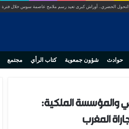
ص… من التدبير المحلي إلى رهانات التشريع وبصمة رجل أعمال ناجح
حوادث
شؤون جمعوية
كتاب الرأي
مجتمع
 والمؤسسة الملكية:
راة المغرب