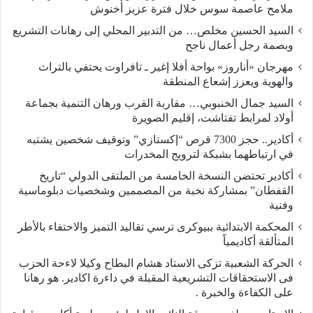
ملامح عاصمة سوس خلال فترة عزيز أخنوش
السيد الحسين مخلص… من التدبير المحلي إلى رهانات التشريع
وبصمة رجل أعمال ناجح
مهرجان «أناروز» بواحة أفلا إغير ـ تافراوت يحتفي بالتراث
والهوية ويعزز إشعاع المنطقة
السيد جمال الخنبوبي… مقاربة القرب ورهان التنمية بجماعة
أولاد لمرابط تفتاشت، إقليم الصويرة
أكادير.. حجز 7300 قرص “إكستازي” وتوقيف شخصين يشتبه
في ارتباطهما بشبكة لترويج المخدرات
أكادير تحتضن النسخة الخامسة من الملتقى الدولي “تاريخ
القفطان” بمشاركة نخبة من المصممين وشخصيات دبلوماسية
وفنية
المحكمة الابتدائية ببيوكرى ترسي تقاليد التميز والاحتفاء بالأطر
المتألقة أكاديمياً
الحركة الشعبية تزكى الاستاد هشام البطاح وكيلا لاءحة الحزب
فى الاستحقاقات التشريعية المقبلة في داءرة اكادير. هو رهانا
على الكفاءة والخبرة .