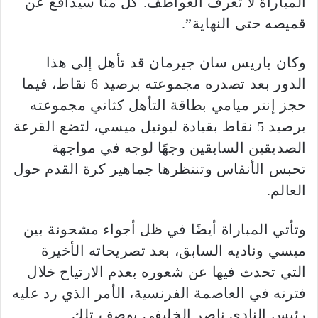
المباراة لا تعرف العواطف. كل منا سيدافع عن
قميصه حتى النهاية”.
وكان باريس سان جيرمان قد تأهل إلى هذا
الدور بعد تصدره مجموعته برصيد 6 نقاط، فيما
حجز إنتر ميامي بطاقة التأهل كثاني مجموعته
برصيد 5 نقاط بقيادة ليونيل ميسي، لتضع القرعة
الصديقين السابقين وجهًا لوجه في مواجهة
تحبس الأنفاس وتنتظرها جماهير كرة القدم حول
العالم.
وتأتي المباراة أيضًا في ظل أجواء مشحونة بين
ميسي وناديه السابق، بعد تصريحاته الأخيرة
التي تحدث فيها عن شعوره بعدم الارتياح خلال
فترته في العاصمة الفرنسية، الأمر الذي رد عليه
رئيس النادي ناصر الخليفي بوصف تلك