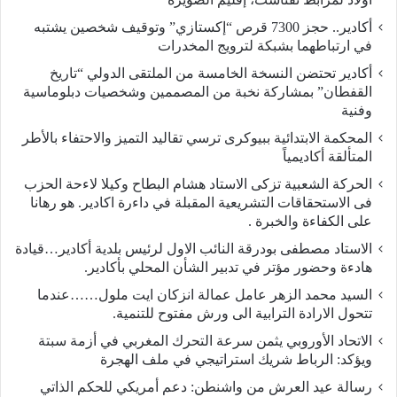
أكادير.. حجز 7300 قرص “إكستازي” وتوقيف شخصين يشتبه
في ارتباطهما بشبكة لترويج المخدرات
أكادير تحتضن النسخة الخامسة من الملتقى الدولي “تاريخ
القفطان” بمشاركة نخبة من المصممين وشخصيات دبلوماسية
وفنية
المحكمة الابتدائية ببيوكرى ترسي تقاليد التميز والاحتفاء بالأطر
المتألقة أكاديمياً
الحركة الشعبية تزكى الاستاد هشام البطاح وكيلا لاءحة الحزب
فى الاستحقاقات التشريعية المقبلة في داءرة اكادير. هو رهانا
على الكفاءة والخبرة .
الاستاد مصطفى بودرقة النائب الاول لرئيس بلدية أكادير…قيادة
هادءة وحضور مؤتر في تدبير الشأن المحلي بأكادير.
السيد محمد الزهر عامل عمالة انزكان ايت ملول……عندما
تتحول الارادة الترابية الى ورش مفتوح للتنمية.
الاتحاد الأوروبي يثمن سرعة التحرك المغربي في أزمة سبتة
ويؤكد: الرباط شريك استراتيجي في ملف الهجرة
رسالة عيد العرش من واشنطن: دعم أمريكي للحكم الذاتي