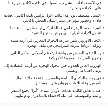
فى الاستحقاقات التشريعية المقبلة في داءرة اكادير. هو رهانا
على الكفاءة والخبرة .
الاستاد مصطفى بودرقة النائب الاول لرئيس بلدية أكادير…قيادة
هادءة وحضور مؤتر في تدبير الشأن المحلي بأكادير.
السيد محمد الزهر عامل عمالة انزكان ايت ملول……عندما
تتحول الارادة الترابية الى ورش مفتوح للتنمية.
الاتحاد الأوروبي يثمن سرعة التحرك المغربي في أزمة سبتة
ويؤكد: الرباط شريك استراتيجي في ملف الهجرة
رسالة عيد العرش من واشنطن: دعم أمريكي للحكم الذاتي
وتعزيز الشراكة المغربية الأمريكية
​الهروب العابر للحدود: حين تتحول الهجرة من أزمة اقتصادية إلى
نزيف اجتماعي ونفسي
في رحاب الذكرى السابعة والعشرين لاعتلاء جلالة الملك
العرش: وفاء للثوابت ورهان على المستقبل
​عندما تعانق الكلمة نغمات الأوتار: منتدى “أنزا” يجمع الشعر
والنقد والموسيقى في ليلة الاحتفاء بالشاعرة إلهام ملهبي