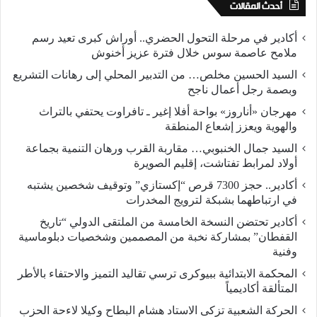
أحدث المقالات
أكادير في مرحلة التحول الحضري.. أوراش كبرى تعيد رسم
ملامح عاصمة سوس خلال فترة عزيز أخنوش
السيد الحسين مخلص… من التدبير المحلي إلى رهانات التشريع
وبصمة رجل أعمال ناجح
مهرجان «أناروز» بواحة أفلا إغير ـ تافراوت يحتفي بالتراث
والهوية ويعزز إشعاع المنطقة
السيد جمال الخنبوبي… مقاربة القرب ورهان التنمية بجماعة
أولاد لمرابط تفتاشت، إقليم الصويرة
أكادير.. حجز 7300 قرص “إكستازي” وتوقيف شخصين يشتبه
في ارتباطهما بشبكة لترويج المخدرات
أكادير تحتضن النسخة الخامسة من الملتقى الدولي “تاريخ
القفطان” بمشاركة نخبة من المصممين وشخصيات دبلوماسية
وفنية
المحكمة الابتدائية ببيوكرى ترسي تقاليد التميز والاحتفاء بالأطر
المتألقة أكاديمياً
الحركة الشعبية تزكى الاستاد هشام البطاح وكيلا لاءحة الحزب