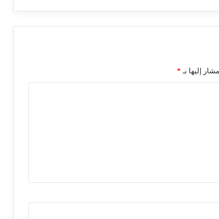
شار إليها بـ
*