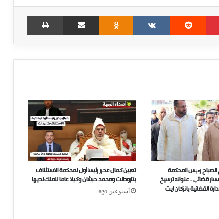
Print
Share via Email
Odnoklassniki
VKontakte
Reddit
Pinterest
 الصباح رءيس المحكمة
تعيين كمال محرر رئيسا أول لمحكمة الاستئناف
..مسار قضائي ..عنوانه ترسيخ
بتارودانت ومحمد حبشان وكيلا عاما للملك لديها
ارة القضائية بانزكان ايت
أسبوعين ago