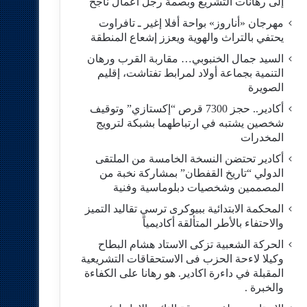
إلى رهانات التشريع وبصمة رجل أعمال ناجح
مهرجان «أناروز» بواحة أفلا إغير ـ تافراوت
يحتفي بالتراث والهوية ويعزز إشعاع المنطقة
السيد جمال الخنبوبي… مقاربة القرب ورهان
التنمية بجماعة أولاد لمرابط تفتاشت، إقليم
الصويرة
أكادير.. حجز 7300 قرص “إكستازي” وتوقيف
شخصين يشتبه في ارتباطهما بشبكة لترويج
المخدرات
أكادير تحتضن النسخة الخامسة من الملتقى
الدولي “تاريخ القفطان” بمشاركة نخبة من
المصممين وشخصيات دبلوماسية وفنية
المحكمة الابتدائية ببيوكرى ترسي تقاليد التميز
والاحتفاء بالأطر المتألقة أكاديمياً
الحركة الشعبية تزكى الاستاد هشام البطاح
وكيلا لاءحة الحزب فى الاستحقاقات التشريعية
المقبلة في داءرة اكادير. هو رهانا على الكفاءة
والخبرة .