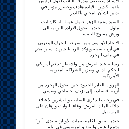
الاستاد مصطفى بودرقة النائب الاول لرئيس
بلدية أكادير…قيادة هادءة وحضور مؤتر في
تدبير الشأن المحلي بأكادير.
السيد محمد الزهر عامل عمالة انزكان ايت
ملول……عندما تتحول الارادة الترابية الى
ورش مفتوح للتنمية.
الاتحاد الأوروبي يثمن سرعة التحرك المغربي
في أزمة سبتة ويؤكد: الرباط شريك استراتيجي
في ملف الهجرة
رسالة عيد العرش من واشنطن: دعم أمريكي
للحكم الذاتي وتعزيز الشراكة المغربية
الأمريكية
​الهروب العابر للحدود: حين تتحول الهجرة من
أزمة اقتصادية إلى نزيف اجتماعي ونفسي
في رحاب الذكرى السابعة والعشرين لاعتلاء
جلالة الملك العرش: وفاء للثوابت ورهان على
المستقبل
​عندما تعانق الكلمة نغمات الأوتار: منتدى “أنزا”
يجمع الشعر والنقد والموسيقى في ليلة