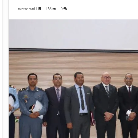
1 minute read
156
0