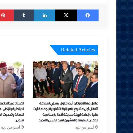
Tumblr
LinkedIn
X
Facebook
Related Articles
عامل عمالة إنزكان أيت ملول يعطي انطلاقة
الاستاد عبدالحكيم
أشغال أول مشروع للميزانية التشاركية بجماعة أيت
الابتدائية بانزكان
ملول (إعادة تهيئة حديقة أكدال) بمناسبة
العدالة وتحديت الاد
الذكرى السابعة والعشرين لعيد العرش المجيد
ملول.
أسبوعين ago
أسبوعين ago