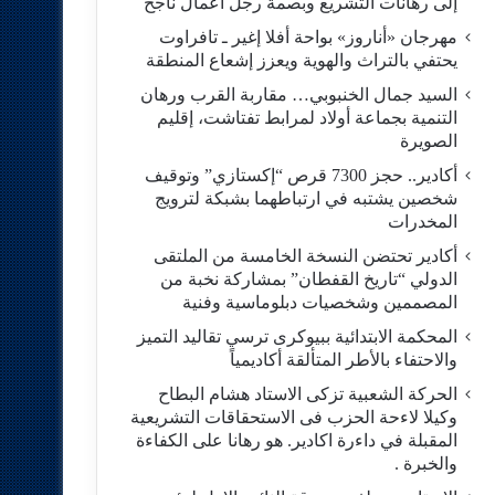
إلى رهانات التشريع وبصمة رجل أعمال ناجح
مهرجان «أناروز» بواحة أفلا إغير ـ تافراوت
يحتفي بالتراث والهوية ويعزز إشعاع المنطقة
السيد جمال الخنبوبي… مقاربة القرب ورهان
التنمية بجماعة أولاد لمرابط تفتاشت، إقليم
الصويرة
أكادير.. حجز 7300 قرص “إكستازي” وتوقيف
شخصين يشتبه في ارتباطهما بشبكة لترويج
المخدرات
أكادير تحتضن النسخة الخامسة من الملتقى
الدولي “تاريخ القفطان” بمشاركة نخبة من
المصممين وشخصيات دبلوماسية وفنية
المحكمة الابتدائية ببيوكرى ترسي تقاليد التميز
والاحتفاء بالأطر المتألقة أكاديمياً
الحركة الشعبية تزكى الاستاد هشام البطاح
وكيلا لاءحة الحزب فى الاستحقاقات التشريعية
المقبلة في داءرة اكادير. هو رهانا على الكفاءة
والخبرة .