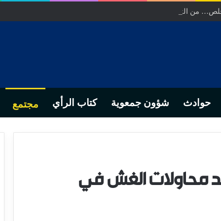
ص… من التدبير المحلي إلى رهانات التشريع وبصمة رجل أعمال ناجح
حوادث
شؤون جمعوية
كتاب الرأي
مجتمع
صد محاولات الغش في