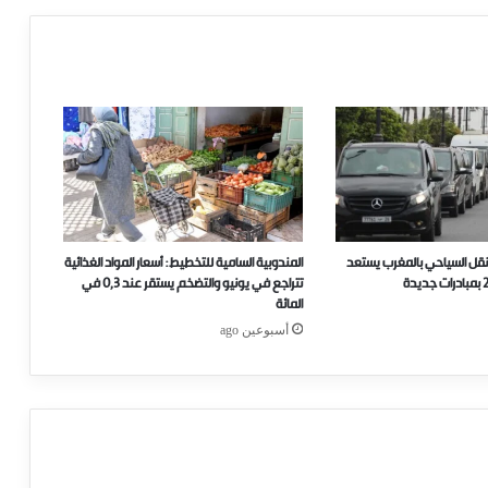
نقل السياحي بالمغرب يستعد
المندوبية السامية للتخطيط: أسعار المواد الغذائية
تتراجع في يونيو والتضخم يستقر عند 0,3 في
المائة
أسبوعين ago