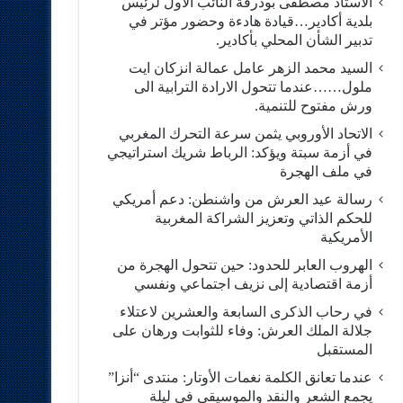
الاستاد مصطفى بودرقة النائب الاول لرئيس
بلدية أكادير…قيادة هادءة وحضور مؤتر في
تدبير الشأن المحلي بأكادير.
السيد محمد الزهر عامل عمالة انزكان ايت
ملول……عندما تتحول الارادة الترابية الى
ورش مفتوح للتنمية.
الاتحاد الأوروبي يثمن سرعة التحرك المغربي
في أزمة سبتة ويؤكد: الرباط شريك استراتيجي
في ملف الهجرة
رسالة عيد العرش من واشنطن: دعم أمريكي
للحكم الذاتي وتعزيز الشراكة المغربية
الأمريكية
​الهروب العابر للحدود: حين تتحول الهجرة من
أزمة اقتصادية إلى نزيف اجتماعي ونفسي
في رحاب الذكرى السابعة والعشرين لاعتلاء
جلالة الملك العرش: وفاء للثوابت ورهان على
المستقبل
​عندما تعانق الكلمة نغمات الأوتار: منتدى “أنزا”
يجمع الشعر والنقد والموسيقى في ليلة