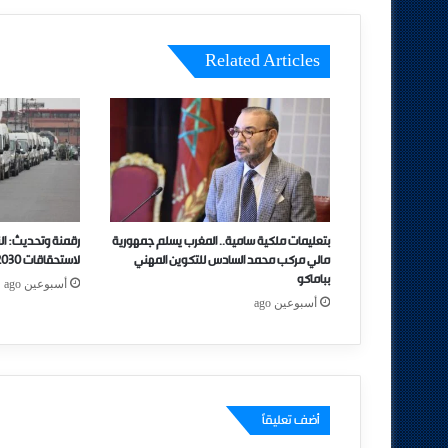
Related Articles
بتعليمات ملكية سامية.. المغرب يسلم جمهورية
رقمنة وتحديث: ال
مالي مركب محمد السادس للتكوين المهني
لاستحقاقات 2030 بمبادرات جديدة
بباماكو
أسبوعين ago
أسبوعين ago
أضف تعليقاً