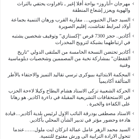
مهرجان «أناروز» بواحة أفلا إغير ـ تافراوت يحتفي بالتراث
والهوية ويعزز إشعاع المنطقة
السيد جمال الخنبوبي… مقاربة القرب ورهان التنمية بجماعة
أولاد لمرابط تفتاشت، إقليم الصويرة
أكادير.. حجز 7300 قرص “إكستازي” وتوقيف شخصين يشتبه
في ارتباطهما بشبكة لترويج المخدرات
أكادير تحتضن النسخة الخامسة من الملتقى الدولي “تاريخ
القفطان” بمشاركة نخبة من المصممين وشخصيات دبلوماسية
وفنية
المحكمة الابتدائية ببيوكرى ترسي تقاليد التميز والاحتفاء بالأطر
المتألقة أكاديمياً
الحركة الشعبية تزكى الاستاد هشام البطاح وكيلا لاءحة الحزب
فى الاستحقاقات التشريعية المقبلة في داءرة اكادير. هو رهانا
على الكفاءة والخبرة .
الاستاد مصطفى بودرقة النائب الاول لرئيس بلدية أكادير…قيادة
هادءة وحضور مؤتر في تدبير الشأن المحلي بأكادير.
السيد محمد الزهر عامل عمالة انزكان ايت ملول……عندما
تتحول الارادة الترابية الى ورش مفتوح للتنمية.