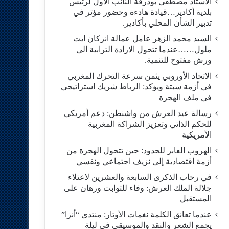
الاستاد مصطفى بودرقة النائب الاول لرئيس
بلدية أكادير…قيادة هادءة وحضور مؤتر في
تدبير الشأن المحلي بأكادير.
السيد محمد الزهر عامل عمالة انزكان ايت
ملول……عندما تتحول الارادة الترابية الى
ورش مفتوح للتنمية.
الاتحاد الأوروبي يثمن سرعة التحرك المغربي
في أزمة سبتة ويؤكد: الرباط شريك استراتيجي
في ملف الهجرة
رسالة عيد العرش من واشنطن: دعم أمريكي
للحكم الذاتي وتعزيز الشراكة المغربية
الأمريكية
​الهروب العابر للحدود: حين تتحول الهجرة من
أزمة اقتصادية إلى نزيف اجتماعي ونفسي
في رحاب الذكرى السابعة والعشرين لاعتلاء
جلالة الملك العرش: وفاء للثوابت ورهان على
المستقبل
​عندما تعانق الكلمة نغمات الأوتار: منتدى “أنزا”
يجمع الشعر والنقد والموسيقى في ليلة