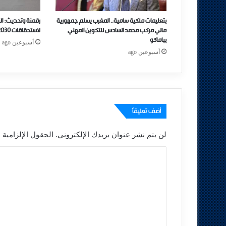
بتعليمات ملكية سامية.. المغرب يسلم جمهورية
رقمنة وتحديث: ال
مالي مركب محمد السادس للتكوين المهني
لاستحقاقات 2030 بمبادرات جديدة
بباماكو
أسبوعين ago
أسبوعين ago
أضف تعليقاً
لن يتم نشر عنوان بريدك الإلكتروني.
الحقول الإلزامية م
ا
ل
ت
ع
ل