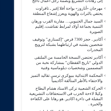
إلى رهانات التشريع وبصمة رجل أعمال ناجح
مهرجان «أناروز» بواحة أفلا إغير ـ تافراوت
يحتفي بالتراث والهوية ويعزز إشعاع المنطقة
السيد جمال الخنبوبي… مقاربة القرب ورهان
التنمية بجماعة أولاد لمرابط تفتاشت، إقليم
الصويرة
أكادير.. حجز 7300 قرص “إكستازي” وتوقيف
شخصين يشتبه في ارتباطهما بشبكة لترويج
المخدرات
أكادير تحتضن النسخة الخامسة من الملتقى
الدولي “تاريخ القفطان” بمشاركة نخبة من
المصممين وشخصيات دبلوماسية وفنية
المحكمة الابتدائية ببيوكرى ترسي تقاليد التميز
والاحتفاء بالأطر المتألقة أكاديمياً
الحركة الشعبية تزكى الاستاد هشام البطاح
وكيلا لاءحة الحزب فى الاستحقاقات التشريعية
المقبلة في داءرة اكادير. هو رهانا على الكفاءة
والخبرة .