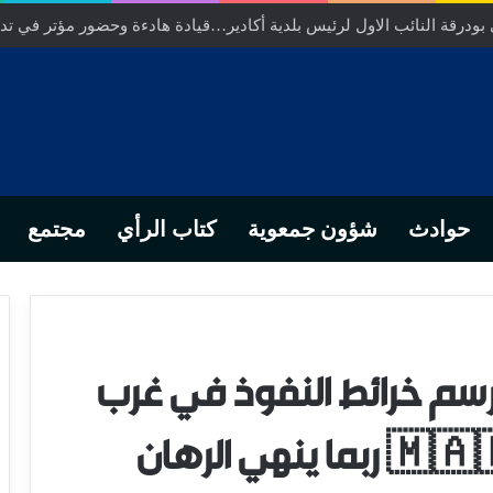
ودرقة النائب الاول لرئيس بلدية أكادير…قيادة هادءة وحضور مؤتر في تدبي
حوادث
شؤون جمعوية
كتاب الرأي
مجتمع
 رسم خرائط النفوذ في غرب
إفريقيا 🇲🇦🇲🇷🇸🇳🇬🇲 ربما ينهي الرهان