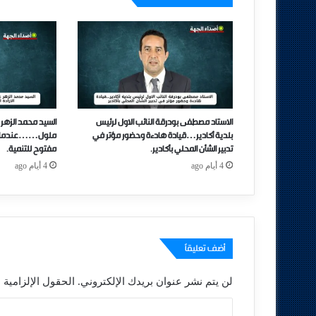
الاستاد مصطفى بودرقة النائب الاول لرئيس
السيد محمد الزهر 
بلدية أكادير…قيادة هادءة وحضور مؤتر في
ملول……عندما تتحو
تدبير الشأن المحلي بأكادير.
مفتوح للتنمية.
4 أيام ago
4 أيام ago
أضف تعليقاً
لن يتم نشر عنوان بريدك الإلكتروني.
الحقول الإلزامية م
ا