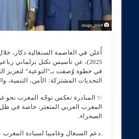
#image_title
2025)، عن تأسيس تكتل برلماني رباع
في خطوة وُصفت بـ”النوعية” لتعزيز ال
التحديات المشتركة: الأمن، التنمية، وال
✨ المبادرة تعكس توجّه المغرب نحو غر
المغرب العربي المتعثر، خاصة في ظل 
الصحراء.
.دعم السنغال وغامبيا لسيادة المغرب عل