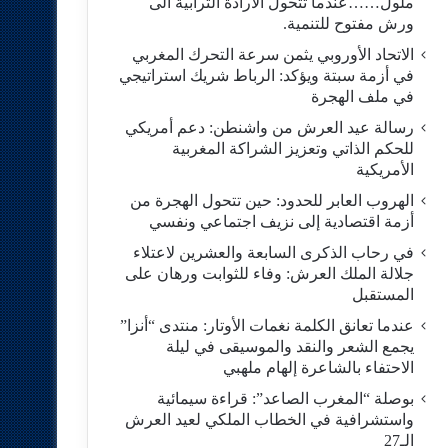
ملول……عندما تتحول الارادة الترابية الى
ورش مفتوح للتنمية.
الاتحاد الأوروبي يثمن سرعة التحرك المغربي
في أزمة سبتة ويؤكد: الرباط شريك استراتيجي
في ملف الهجرة
رسالة عيد العرش من واشنطن: دعم أمريكي
للحكم الذاتي وتعزيز الشراكة المغربية
الأمريكية
​الهروب العابر للحدود: حين تتحول الهجرة من
أزمة اقتصادية إلى نزيف اجتماعي ونفسي
في رحاب الذكرى السابعة والعشرين لاعتلاء
جلالة الملك العرش: وفاء للثوابت ورهان على
المستقبل
​عندما تعانق الكلمة نغمات الأوتار: منتدى “أنزا”
يجمع الشعر والنقد والموسيقى في ليلة
الاحتفاء بالشاعرة إلهام ملهبي
بوصلة “المغرب الصاعد”: قراءة سيمائية
واستشرافية في الخطاب الملكي لعيد العرش
الـ27