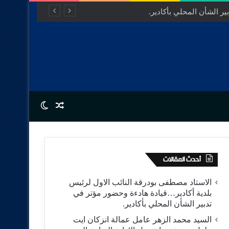
ر الشأن المحلي بأكادير.
Switch skin
Random Article
أحدث المقالات
الاستاد مصطفى بودرقة النائب الاول لرئيس
بلدية أكادير…قيادة هادءة وحضور مؤتر في
تدبير الشأن المحلي بأكادير.
السيد محمد الزهر عامل عمالة انزكان ايت