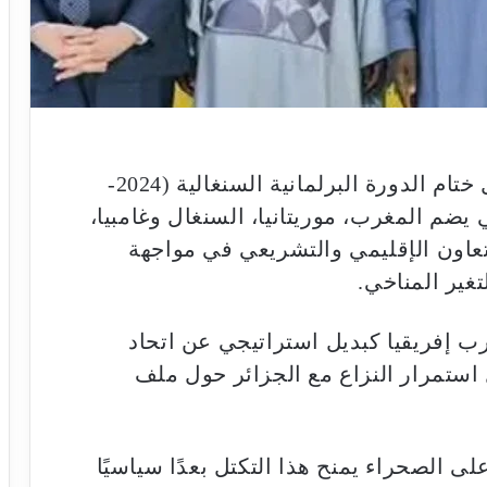
أُعلن في العاصمة السنغالية دكار، خلال ختام الدورة البرلمانية السنغالية (2024-
ي يضم المغرب، موريتانيا، السنغال وغامبيا،
تعاون الإقليمي والتشريعي في مواجهة
تغير المناخي.
ب إفريقيا كبديل استراتيجي عن اتحاد
استمرار النزاع مع الجزائر حول ملف
ى الصحراء يمنح هذا التكتل بعدًا سياسيًا