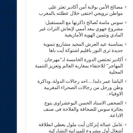
مصالح الأمن بولاية أمن أكادير تعثر على
مواطن نرويجي اختفى خلال عطلته بالمغرب
سوس ماسة تُصالح ذاكرتها مع المستقبل:
مشروع جهوي ببعد أممي لإنعاش التراث غير
المادي وتثمين الهوية الأمازيغية
بمناسبة عيد العرش المجيد مشاريع تنموية
جديدة ترى النور باقليم اشتوكة أيت باها
أكادير تحتضن الدورة الخامسة لـ”مهرجان
المهاجر” للاحتفاء بمغاربة العالم وتعزيز التنمية
المحلية
الباشا عمر دابدا….احد رجالات الدولة..وداكرة
وطن ورجل من رجالات الصحراء المغربية
الاوفياء .
الصحفى الاستاد الحسن البوعشراوى يتوج
بجائزة سوس للصحافة والفلاحة فى صنف
الاداعة.
عامل عمالة إنزكان أيت ملول يعطي انطلاقة
أشغال أول مشروع للميزانية التشاركية