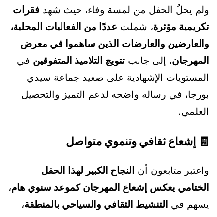
ولم يخلُ الحفل من لمسة وفاء، حيث شهد
فقرات
تكريمية مؤثرة
، شملت
عددًا من الفعاليات المحلية،
والعارضين والعارضات الذين ساهموا في معرض
المهرجان
، إلى جانب
تتويج التلاميذ المتفوقين
في
المستويات الإشهادية على صعيد جماعة سيدي
بورجا، في رسالة واضحة لدعم التميز والتحصيل
العلمي.
🧾 إشعاع ثقافي وتنموي متواصل
واعتبر متابعون أن
النجاح الكبير لهذا الحفل
الختامي يعكس إشعاع المهرجان كموعد سنوي هام
،
يسهم في
التنشيط الثقافي والسياحي بالمنطقة
،