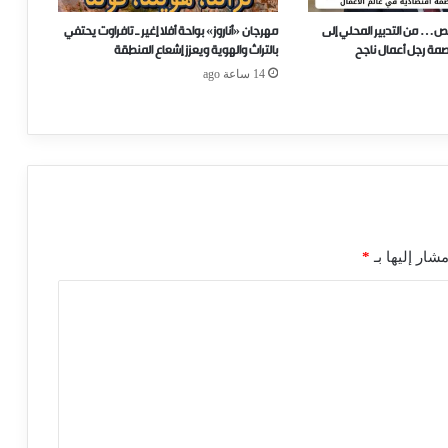
ص… من التدبير المحلي إلى
مهرجان «أناروز» بواحة أفلا إغير ـ تافراوت يحتفي
صمة رجل أعمال ناجح
بالتراث والهوية ويعزز إشعاع المنطقة
14 ساعة ago
شار إليها بـ
*