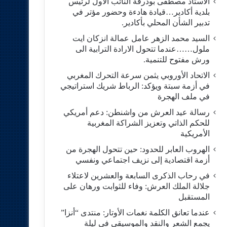
الاستاد مصطفى بودرقة النائب الاول لرئيس
بلدية أكادير…قيادة هادءة وحضور مؤتر في
تدبير الشأن المحلي بأكادير.
السيد محمد الزهر عامل عمالة انزكان ايت
ملول……عندما تتحول الارادة الترابية الى
ورش مفتوح للتنمية.
الاتحاد الأوروبي يثمن سرعة التحرك المغربي
في أزمة سبتة ويؤكد: الرباط شريك استراتيجي
في ملف الهجرة
رسالة عيد العرش من واشنطن: دعم أمريكي
للحكم الذاتي وتعزيز الشراكة المغربية
الأمريكية
​الهروب العابر للحدود: حين تتحول الهجرة من
أزمة اقتصادية إلى نزيف اجتماعي ونفسي
في رحاب الذكرى السابعة والعشرين لاعتلاء
جلالة الملك العرش: وفاء للثوابت ورهان على
المستقبل
​عندما تعانق الكلمة نغمات الأوتار: منتدى “أنزا”
يجمع الشعر والنقد والموسيقى في ليلة