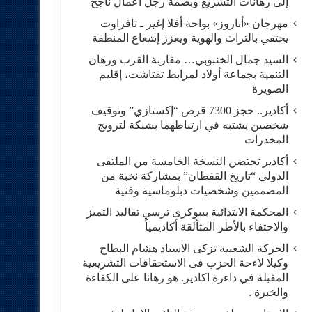
إلى رهانات التشريع وبصمة رجل أعمال ناجح
مهرجان «أناروز» بواحة أفلا إغير ـ تافراوت
يحتفي بالتراث والهوية ويعزز إشعاع المنطقة
السيد جمال الخنبوبي… مقاربة القرب ورهان
التنمية بجماعة أولاد لمرابط تفتاشت، إقليم
الصويرة
أكادير.. حجز 7300 قرص “إكستازي” وتوقيف
شخصين يشتبه في ارتباطهما بشبكة لترويج
المخدرات
أكادير تحتضن النسخة الخامسة من الملتقى
الدولي “تاريخ القفطان” بمشاركة نخبة من
المصممين وشخصيات دبلوماسية وفنية
المحكمة الابتدائية ببيوكرى ترسي تقاليد التميز
والاحتفاء بالأطر المتألقة أكاديمياً
الحركة الشعبية تزكى الاستاد هشام البطاح
وكيلا لاءحة الحزب فى الاستحقاقات التشريعية
المقبلة في داءرة اكادير. هو رهانا على الكفاءة
والخبرة .