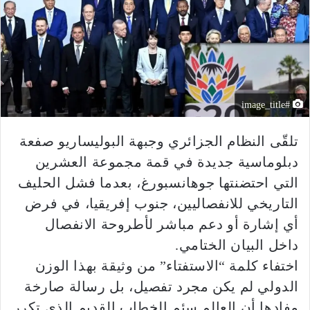
#image_title
تلقّى النظام الجزائري وجبهة البوليساريو صفعة
دبلوماسية جديدة في قمة مجموعة العشرين
التي احتضنتها جوهانسبورغ، بعدما فشل الحليف
التاريخي للانفصاليين، جنوب إفريقيا، في فرض
أي إشارة أو دعم مباشر لأطروحة الانفصال
داخل البيان الختامي.
اختفاء كلمة “الاستفتاء” من وثيقة بهذا الوزن
الدولي لم يكن مجرد تفصيل، بل رسالة صارخة
مفادها أن العالم سئم الخطاب القديم الذي تكرر