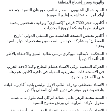
والهوية ويعزز إشعاع المنطقة
السيد جمال الخنبوبي… مقاربة القرب ورهان التنمية بجماعة
أولاد لمرابط تفتاشت، إقليم الصويرة
أكادير.. حجز 7300 قرص “إكستازي” وتوقيف شخصين يشتبه
في ارتباطهما بشبكة لترويج المخدرات
أكادير تحتضن النسخة الخامسة من الملتقى الدولي “تاريخ
القفطان” بمشاركة نخبة من المصممين وشخصيات دبلوماسية
وفنية
المحكمة الابتدائية ببيوكرى ترسي تقاليد التميز والاحتفاء بالأطر
المتألقة أكاديمياً
الحركة الشعبية تزكى الاستاد هشام البطاح وكيلا لاءحة الحزب
فى الاستحقاقات التشريعية المقبلة في داءرة اكادير. هو رهانا
على الكفاءة والخبرة .
الاستاد مصطفى بودرقة النائب الاول لرئيس بلدية أكادير…قيادة
هادءة وحضور مؤتر في تدبير الشأن المحلي بأكادير.
السيد محمد الزهر عامل عمالة انزكان ايت ملول……عندما
تتحول الارادة الترابية الى ورش مفتوح للتنمية.
الاتحاد الأوروبي يثمن سرعة التحرك المغربي في أزمة سبتة