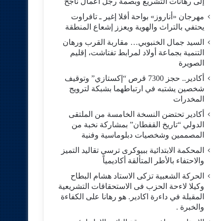
إلى رهانات التشريع وبصمة رجل أعمال ناجح
مهرجان «أناروز» بواحة أفلا إغير ـ تافراوت
يحتفي بالتراث والهوية ويعزز إشعاع المنطقة
السيد جمال الخنبوبي… مقاربة القرب ورهان
التنمية بجماعة أولاد لمرابط تفتاشت، إقليم
الصويرة
أكادير.. حجز 7300 قرص “إكستازي” وتوقيف
شخصين يشتبه في ارتباطهما بشبكة لترويج
المخدرات
أكادير تحتضن النسخة الخامسة من الملتقى
الدولي “تاريخ القفطان” بمشاركة نخبة من
المصممين وشخصيات دبلوماسية وفنية
المحكمة الابتدائية ببيوكرى ترسي تقاليد التميز
والاحتفاء بالأطر المتألقة أكاديمياً
الحركة الشعبية تزكى الاستاد هشام البطاح
وكيلا لاءحة الحزب فى الاستحقاقات التشريعية
المقبلة في داءرة اكادير. هو رهانا على الكفاءة
والخبرة .