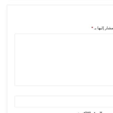
شار إليها بـ
*