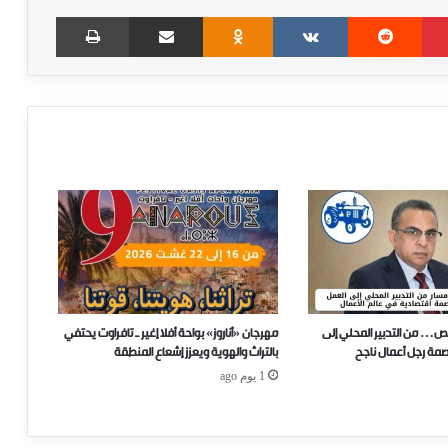
Print
Share via Email
Odnoklassniki
VKontakte
Reddit
Pinterest
ص… من التدبير المحلي إلى
مهرجان «أناروز» بواحة أفلا إغير ـ تافراوت يحتفي
صمة رجل أعمال ناجح
بالتراث والهوية ويعزز إشعاع المنطقة
1 يوم ago