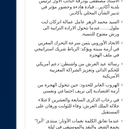
الاستاد مصطفى بودرقة النائب الاول لرئيس
بلدية أكادير…قيادة هادءة وحضور مؤتر في
تدبير الشأن المحلي بأكادير.
السيد محمد الزهر عامل عمالة انزكان ايت
ملول……عندما تتحول الارادة الترابية الى
ورش مفتوح للتنمية.
الاتحاد الأوروبي يثمن سرعة التحرك المغربي
في أزمة سبتة ويؤكد: الرباط شريك استراتيجي
في ملف الهجرة
رسالة عيد العرش من واشنطن: دعم أمريكي
للحكم الذاتي وتعزيز الشراكة المغربية
الأمريكية
​الهروب العابر للحدود: حين تتحول الهجرة من
أزمة اقتصادية إلى نزيف اجتماعي ونفسي
في رحاب الذكرى السابعة والعشرين لاعتلاء
جلالة الملك العرش: وفاء للثوابت ورهان على
المستقبل
​عندما تعانق الكلمة نغمات الأوتار: منتدى “أنزا”
يجمع الشعر والنقد والموسيقى في ليلة