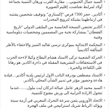
السيد جمال الخنبوبي… مقاربة القرب ورهان التنمية بجماعة
أولاد لمرابط تفتاشت، إقليم الصويرة
أكادير.. حجز 7300 قرص “إكستازي” وتوقيف شخصين يشتبه
في ارتباطهما بشبكة لترويج المخدرات
أكادير تحتضن النسخة الخامسة من الملتقى الدولي “تاريخ
القفطان” بمشاركة نخبة من المصممين وشخصيات دبلوماسية
وفنية
المحكمة الابتدائية ببيوكرى ترسي تقاليد التميز والاحتفاء بالأطر
المتألقة أكاديمياً
الحركة الشعبية تزكى الاستاد هشام البطاح وكيلا لاءحة الحزب
فى الاستحقاقات التشريعية المقبلة في داءرة اكادير. هو رهانا
على الكفاءة والخبرة .
الاستاد مصطفى بودرقة النائب الاول لرئيس بلدية أكادير…قيادة
هادءة وحضور مؤتر في تدبير الشأن المحلي بأكادير.
السيد محمد الزهر عامل عمالة انزكان ايت ملول……عندما
تتحول الارادة الترابية الى ورش مفتوح للتنمية.
الاتحاد الأوروبي يثمن سرعة التحرك المغربي في أزمة سبتة
ويؤكد: الرباط شريك استراتيجي في ملف الهجرة