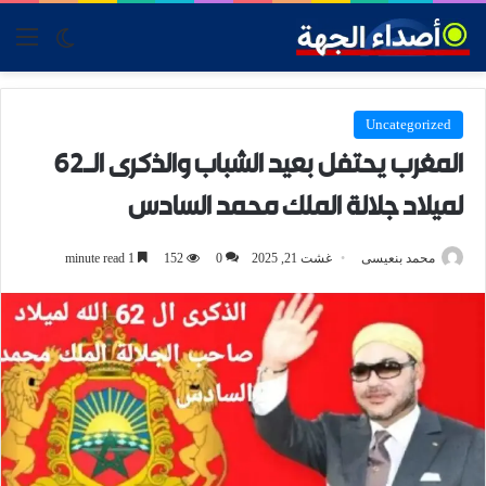
tch skin
nu
Uncategorized
المغرب يحتفل بعيد الشباب والذكرى الـ62
لميلاد جلالة الملك محمد السادس
محمد بنعيسى
غشت 21, 2025
0
152
1 minute read