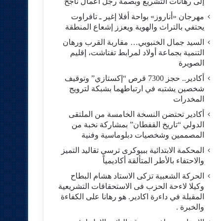
إلى رهانات التشريع وبصمة رجل أعمال ناجح
مهرجان «أناروز» بواحة أفلا إغير ـ تافراوت
يحتفي بالتراث والهوية ويعزز إشعاع المنطقة
السيد جمال الخنبوبي… مقاربة القرب ورهان
التنمية بجماعة أولاد لمرابط تفتاشت، إقليم
الصويرة
أكادير.. حجز 7300 قرص “إكستازي” وتوقيف
شخصين يشتبه في ارتباطهما بشبكة لترويج
المخدرات
أكادير تحتضن النسخة الخامسة من الملتقى
الدولي “تاريخ القفطان” بمشاركة نخبة من
المصممين وشخصيات دبلوماسية وفنية
المحكمة الابتدائية ببيوكرى ترسي تقاليد التميز
والاحتفاء بالأطر المتألقة أكاديمياً
الحركة الشعبية تزكى الاستاد هشام البطاح
وكيلا لاءحة الحزب فى الاستحقاقات التشريعية
المقبلة في داءرة اكادير. هو رهانا على الكفاءة
والخبرة .