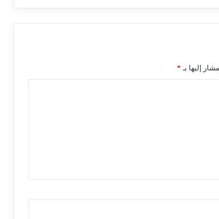
شار إليها بـ
*