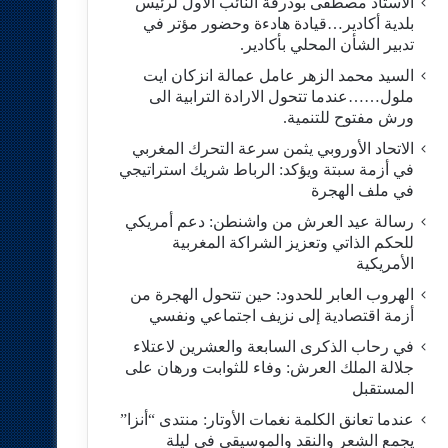
الاستاد مصطفى بودرقة النائب الاول لرئيس
بلدية أكادير…قيادة هادءة وحضور مؤتر في
تدبير الشأن المحلي بأكادير.
السيد محمد الزهر عامل عمالة انزكان ايت
ملول……عندما تتحول الارادة الترابية الى
ورش مفتوح للتنمية.
الاتحاد الأوروبي يثمن سرعة التحرك المغربي
في أزمة سبتة ويؤكد: الرباط شريك استراتيجي
في ملف الهجرة
رسالة عيد العرش من واشنطن: دعم أمريكي
للحكم الذاتي وتعزيز الشراكة المغربية
الأمريكية
​الهروب العابر للحدود: حين تتحول الهجرة من
أزمة اقتصادية إلى نزيف اجتماعي ونفسي
في رحاب الذكرى السابعة والعشرين لاعتلاء
جلالة الملك العرش: وفاء للثوابت ورهان على
المستقبل
​عندما تعانق الكلمة نغمات الأوتار: منتدى “أنزا”
يجمع الشعر والنقد والموسيقى في ليلة