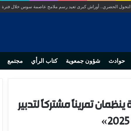
ص… من التدبير المحلي إلى رهانات التشريع وبصمة رجل أعمال ناجح
حوادث
شؤون جمعوية
كتاب الرأي
مجتمع
ينظمان تمرينًا مشتركًا لتدبير