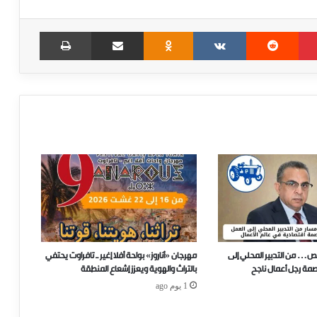
Print
Share via Email
Odnoklassniki
VKontakte
Reddit
Pinterest
ص… من التدبير المحلي إلى
مهرجان «أناروز» بواحة أفلا إغير ـ تافراوت يحتفي
صمة رجل أعمال ناجح
بالتراث والهوية ويعزز إشعاع المنطقة
1 يوم ago