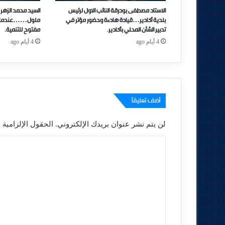
الاستاد مصطفى بودرقة النائب الاول لرئيس
السيد محمد الزهر 
بلدية أكادير…قيادة هادءة وحضور مؤتر في
ملول……عندما تتحو
تدبير الشأن المحلي بأكادير.
مفتوح للتنمية.
4 أيام ago
4 أيام ago
أضف تعليقاً
لن يتم نشر عنوان بريدك الإلكتروني.
الحقول الإلزامية م
ا
ل
ت
ع
ل
ي