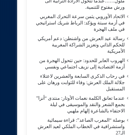
ملول……عندما تتحول الارادة الترابية الى
ورش مفتوح للتنمية.
الاتحاد الأوروبي يثمن سرعة التحرك المغربي
في أزمة سبتة ويؤكد: الرباط شريك استراتيجي
في ملف الهجرة
رسالة عيد العرش من واشنطن: دعم أمريكي
للحكم الذاتي وتعزيز الشراكة المغربية
الأمريكية
​الهروب العابر للحدود: حين تتحول الهجرة من
أزمة اقتصادية إلى نزيف اجتماعي ونفسي
في رحاب الذكرى السابعة والعشرين لاعتلاء
جلالة الملك العرش: وفاء للثوابت ورهان على
المستقبل
​عندما تعانق الكلمة نغمات الأوتار: منتدى “أنزا”
يجمع الشعر والنقد والموسيقى في ليلة
الاحتفاء بالشاعرة إلهام ملهبي
بوصلة “المغرب الصاعد”: قراءة سيمائية
واستشرافية في الخطاب الملكي لعيد العرش
الـ27