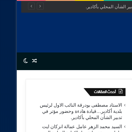
ر الشأن المحلي بأكادير.
Switch skin
Random Article
أحدث المقالات
الاستاد مصطفى بودرقة النائب الاول لرئيس
بلدية أكادير…قيادة هادءة وحضور مؤتر في
تدبير الشأن المحلي بأكادير.
السيد محمد الزهر عامل عمالة انزكان ايت