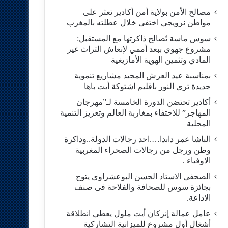
مصالح الأمن بولاية أمن أكادير تعثر على
مواطن نرويجي اختفى خلال عطلته بالمغرب
سوس ماسة تُصالح ذاكرتها مع المستقبل:
مشروع جهوي ببعد أممي لإنعاش التراث غير
المادي وتثمين الهوية الأمازيغية
بمناسبة عيد العرش المجيد مشاريع تنموية
جديدة ترى النور باقليم اشتوكة أيت باها
أكادير تحتضن الدورة الخامسة لـ”مهرجان
المهاجر” للاحتفاء بمغاربة العالم وتعزيز التنمية
المحلية
الباشا عمر دابدا….احد رجالات الدولة..وداكرة
وطن ورجل من رجالات الصحراء المغربية
الاوفياء .
الصحفى الاستاد الحسن البوعشراوى يتوج
بجائزة سوس للصحافة والفلاحة فى صنف
الاداعة.
عامل عمالة إنزكان أيت ملول يعطي انطلاقة
أشغال أول مشروع للميزانية التشاركية