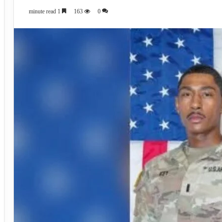
1 minute read
163
0