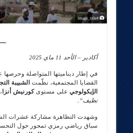
#image_title
أكادير – الأحد 11 ماي 2025
في إطار ديناميتها المتواصلة وحرصها 
القضايا المجتمعية، نظّمت
الشبيبة التج
الإيكولوجي
على مستوى
كورنيش أنزا
،
نظيف”
.
وشهدت التظاهرة مشاركة عشرات الشبا
سباق رياضي رمزي تمحور حول التحس