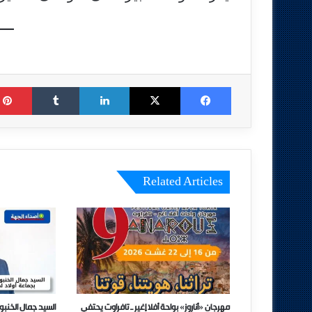
Tumblr
LinkedIn
X
Facebook
Related Articles
مهرجان «أناروز» بواحة أفلا إغير ـ تافراوت يحتفي
السيد جمال الخنب