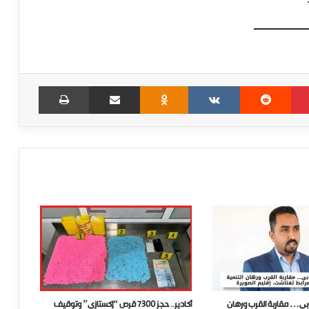
Print
Share via Email
Odnoklassniki
VKontakte
Reddit
Pinterest
وبي… مقاربة القرب ورهان
أكادير.. حجز 7300 قرص “إكستازي” وتوقيف