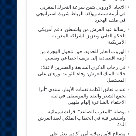
الاتحاد الأوروبي يثمن سرعة التحرك المغربي
في أزمة سبتة ويؤكد: الرباط شريك استراتيجي
في ملف الهجرة
رسالة عيد العرش من واشنطن: دعم أمريكي
للحكم الذاتي وتعزيز الشراكة المغربية
الأمريكية
​الهروب العابر للحدود: حين تتحول الهجرة من
أزمة اقتصادية إلى نزيف اجتماعي ونفسي
في رحاب الذكرى السابعة والعشرين لاعتلاء
جلالة الملك العرش: وفاء للثوابت ورهان على
المستقبل
​عندما تعانق الكلمة نغمات الأوتار: منتدى “أنزا”
يجمع الشعر والنقد والموسيقى في ليلة
الاحتفاء بالشاعرة إلهام ملهبي
بوصلة “المغرب الصاعد”: قراءة سيمائية
واستشرافية في الخطاب الملكي لعيد العرش
الـ27
مصالح الأمن بولاية أمن أكادير تعثر على