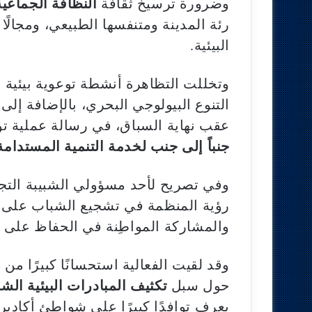
وضرورة ترسيخ ثقافة
النظافة الجماعية
رئة المدينة ومتنفسها الطبيعي، ومجالًا
البيئية.
وتخللت التظاهرة أنشطة توعوية بيئية
التنوع البيولوجي البحري، بالإضافة إل
عقب نهاية السباق، في رسالة عملية ت
جنباً إلى جنب لخدمة التنمية المستدامة
وفي تصريح لأحد مسؤولي الشبيبة التجمع
رؤية المنظمة في تشجيع الشباب على الم
والمشاركة المواطِنة في الحفاظ على ج
وقد لقيت الفعالية استحسانًا كبيرًا من 
حول سبل
تكثيف المبادرات البيئية الشب
يعرف توافدًا كبيرًا على شواطئ أكادير.