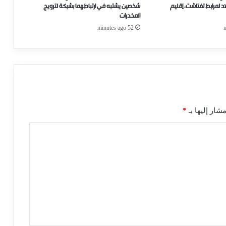
اد لمرابط تفتاشت، إقليم
شخصين يشتبه في ارتباطهما بشبكة لترويج
المخدرات
52 minutes ago
شار إليها بـ
*