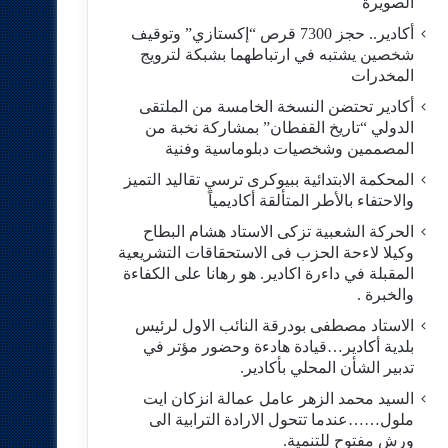
الصويرة
أكادير.. حجز 7300 قرص “إكستازي” وتوقيف
شخصين يشتبه في ارتباطهما بشبكة لترويج
المخدرات
أكادير تحتضن النسخة الخامسة من الملتقى
الدولي “تاريخ القفطان” بمشاركة نخبة من
المصممين وشخصيات دبلوماسية وفنية
المحكمة الابتدائية ببيوكرى ترسي تقاليد التميز
والاحتفاء بالأطر المتألقة أكاديمياً
الحركة الشعبية تزكى الاستاد هشام البطاح
وكيلا لاءحة الحزب فى الاستحقاقات التشريعية
المقبلة في داءرة اكادير. هو رهانا على الكفاءة
والخبرة .
الاستاد مصطفى بودرقة النائب الاول لرئيس
بلدية أكادير…قيادة هادءة وحضور مؤتر في
تدبير الشأن المحلي بأكادير.
السيد محمد الزهر عامل عمالة انزكان ايت
ملول……عندما تتحول الارادة الترابية الى
ورش مفتوح للتنمية.