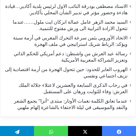
الاستاد مصطفى بودرقة النائب الاول لرئيس بلدية أكادير…قيادة
هادءة وحضور مؤتر في تدبير الشأن المحلي بأكادير.
السيد محمد الزهر عامل عمالة انزكان ايت ملول……عندما
تتحول الارادة الترابية الى ورش مفتوح للتنمية.
الاتحاد الأوروبي يثمن سرعة التحرك المغربي في أزمة سبتة
ويؤكد: الرباط شريك استراتيجي في ملف الهجرة
رسالة عيد العرش من واشنطن: دعم أمريكي للحكم الذاتي
وتعزيز الشراكة المغربية الأمريكية
​الهروب العابر للحدود: حين تتحول الهجرة من أزمة اقتصادية إلى
نزيف اجتماعي ونفسي
في رحاب الذكرى السابعة والعشرين لاعتلاء جلالة الملك
العرش: وفاء للثوابت ورهان على المستقبل
​عندما تعانق الكلمة نغمات الأوتار: منتدى “أنزا” يجمع الشعر
والنقد والموسيقى في ليلة الاحتفاء بالشاعرة إلهام ملهبي