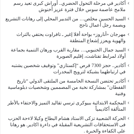
أكادير في مرحلة التحول الحضري.. أوراش كبرى تعيد رسم
ملامح عاصمة سوس خلال فترة عزيز أخنوش
السيد الحسين مخلص… من التدبير المحلي إلى رهانات التشريع
وبصمة رجل أعمال ناجح
مهرجان «أناروز» بواحة أفلا إغير ـ تافراوت يحتفي بالتراث
والهوية ويعزز إشعاع المنطقة
السيد جمال الخنبوبي… مقاربة القرب ورهان التنمية بجماعة
أولاد لمرابط تفتاشت، إقليم الصويرة
أكادير.. حجز 7300 قرص “إكستازي” وتوقيف شخصين يشتبه
في ارتباطهما بشبكة لترويج المخدرات
أكادير تحتضن النسخة الخامسة من الملتقى الدولي “تاريخ
القفطان” بمشاركة نخبة من المصممين وشخصيات دبلوماسية
وفنية
المحكمة الابتدائية ببيوكرى ترسي تقاليد التميز والاحتفاء بالأطر
المتألقة أكاديمياً
الحركة الشعبية تزكى الاستاد هشام البطاح وكيلا لاءحة الحزب
فى الاستحقاقات التشريعية المقبلة في داءرة اكادير. هو رهانا
على الكفاءة والخبرة .