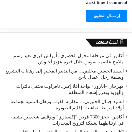
next time I comment.
أحدث المقالات
أكادير في مرحلة التحول الحضري.. أوراش كبرى تعيد رسم
ملامح عاصمة سوس خلال فترة عزيز أخنوش
السيد الحسين مخلص… من التدبير المحلي إلى رهانات التشريع
وبصمة رجل أعمال ناجح
مهرجان «أناروز» بواحة أفلا إغير ـ تافراوت يحتفي بالتراث
والهوية ويعزز إشعاع المنطقة
السيد جمال الخنبوبي… مقاربة القرب ورهان التنمية بجماعة
أولاد لمرابط تفتاشت، إقليم الصويرة
أكادير.. حجز 7300 قرص “إكستازي” وتوقيف شخصين يشتبه
في ارتباطهما بشبكة لترويج المخدرات