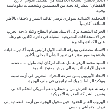
أكادير تحتضن النسخة الخامسة من الملتقى الدولي “تاريخ
القفطان” بمشاركة نخبة من المصممين وشخصيات دبلوماسية
وفنية
المحكمة الابتدائية ببيوكرى ترسي تقاليد التميز والاحتفاء بالأطر
المتألقة أكاديمياً
الحركة الشعبية تزكى الاستاد هشام البطاح وكيلا لاءحة الحزب
فى الاستحقاقات التشريعية المقبلة في داءرة اكادير. هو رهانا
على الكفاءة والخبرة .
الاستاد مصطفى بودرقة النائب الاول لرئيس بلدية أكادير…قيادة
هادءة وحضور مؤتر في تدبير الشأن المحلي بأكادير.
السيد محمد الزهر عامل عمالة انزكان ايت ملول……عندما
تتحول الارادة الترابية الى ورش مفتوح للتنمية.
الاتحاد الأوروبي يثمن سرعة التحرك المغربي في أزمة سبتة
ويؤكد: الرباط شريك استراتيجي في ملف الهجرة
رسالة عيد العرش من واشنطن: دعم أمريكي للحكم الذاتي
وتعزيز الشراكة المغربية الأمريكية
​الهروب العابر للحدود: حين تتحول الهجرة من أزمة اقتصادية إلى
نزيف اجتماعي ونفسي