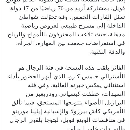
فويل، بمشاركة أزيد من 70 رياضيًا من 17 دولة
تمثل القارات الخمس. وقد تحوّلت شواطئ
الداخلة إلى مسرح طبيعي لعروض رياضية
مذهلة، حيث تلاعب المحترفون بالأمواج والرياح
في استعراضات جمعت بين المهارة، الجرأة،
والدقة التقنية.
الفائز بلقب هذه النسخة في فئة الرجال هو
الأسترالي جيمس كارو، الذي أبهر الحضور بأداء
استثنائي يعكس خبرته العالية. وفي فئة
السيدات، خطفت كيسياني رودريغيز من
البرازيل الأضواء بتتويجها المستحق، فيما تألق
الأمريكي كاش بيرزولا والإسبانية إيلينا مورينو
في منافسات الوينغ فويل، ليتوجا بلقبي الرجال
والسيدات على التوالي.