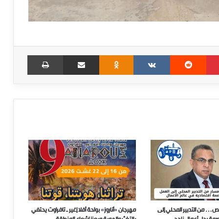
Print
Share via Email
Odnoklassniki
VKontakte
Reddit
Pinterest
ص… من التدبير المحلي إلى
مهرجان «أناروز» بواحة أفلا إغير ـ تافراوت يحتفي