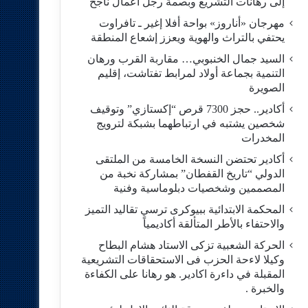
إلى رهانات التشريع وبصمة رجل أعمال ناجح
مهرجان «أناروز» بواحة أفلا إغير ـ تافراوت
يحتفي بالتراث والهوية ويعزز إشعاع المنطقة
السيد جمال الخنبوبي… مقاربة القرب ورهان
التنمية بجماعة أولاد لمرابط تفتاشت، إقليم
الصويرة
أكادير.. حجز 7300 قرص “إكستازي” وتوقيف
شخصين يشتبه في ارتباطهما بشبكة لترويج
المخدرات
أكادير تحتضن النسخة الخامسة من الملتقى
الدولي “تاريخ القفطان” بمشاركة نخبة من
المصممين وشخصيات دبلوماسية وفنية
المحكمة الابتدائية ببيوكرى ترسي تقاليد التميز
والاحتفاء بالأطر المتألقة أكاديمياً
الحركة الشعبية تزكى الاستاد هشام البطاح
وكيلا لاءحة الحزب فى الاستحقاقات التشريعية
المقبلة في داءرة اكادير. هو رهانا على الكفاءة
والخبرة .