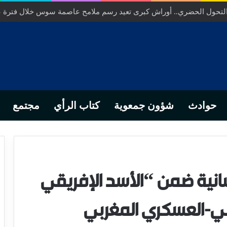
ص… من التدبير المحلي إلى رهانات التشريع وبصمة رجل أعمال ناجح
حوادث
شؤون جمعوية
كتاب الرأي
مجتمع
سانية ضمن “الأسد الإفريقي
لمدني-العسكري المغربي