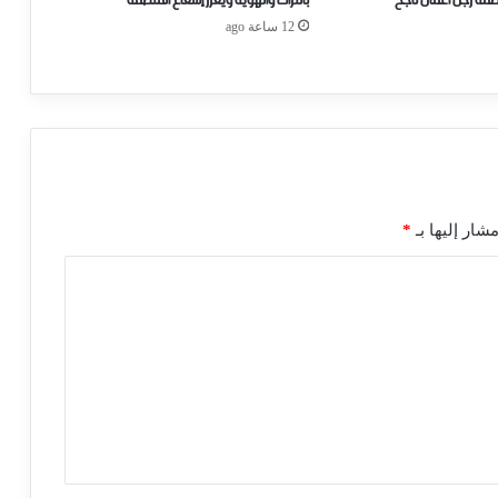
صمة رجل أعمال ناجح
بالتراث والهوية ويعزز إشعاع المنطقة
12 ساعة ago
شار إليها بـ
*