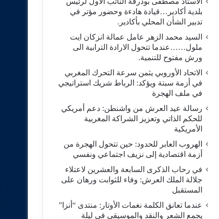
الاستاد مصطفى بودرقة النائب الاول لرئيس
بلدية أكادير…قيادة هادءة وحضور مؤتر في
تدبير الشأن المحلي بأكادير.
السيد محمد الزهر عامل عمالة انزكان ايت
ملول……عندما تتحول الارادة الترابية الى
ورش مفتوح للتنمية.
الاتحاد الأوروبي يثمن سرعة التحرك المغربي
في أزمة سبتة ويؤكد: الرباط شريك استراتيجي
في ملف الهجرة
رسالة عيد العرش من واشنطن: دعم أمريكي
للحكم الذاتي وتعزيز الشراكة المغربية
الأمريكية
​الهروب العابر للحدود: حين تتحول الهجرة من
أزمة اقتصادية إلى نزيف اجتماعي ونفسي
في رحاب الذكرى السابعة والعشرين لاعتلاء
جلالة الملك العرش: وفاء للثوابت ورهان على
المستقبل
​عندما تعانق الكلمة نغمات الأوتار: منتدى “أنزا”
يجمع الشعر والنقد والموسيقى في ليلة