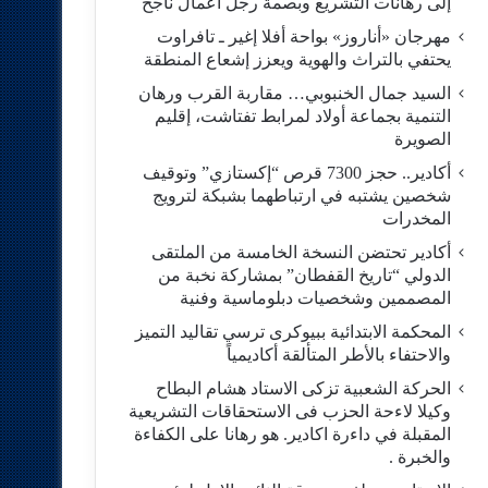
إلى رهانات التشريع وبصمة رجل أعمال ناجح
مهرجان «أناروز» بواحة أفلا إغير ـ تافراوت
يحتفي بالتراث والهوية ويعزز إشعاع المنطقة
السيد جمال الخنبوبي… مقاربة القرب ورهان
التنمية بجماعة أولاد لمرابط تفتاشت، إقليم
الصويرة
أكادير.. حجز 7300 قرص “إكستازي” وتوقيف
شخصين يشتبه في ارتباطهما بشبكة لترويج
المخدرات
أكادير تحتضن النسخة الخامسة من الملتقى
الدولي “تاريخ القفطان” بمشاركة نخبة من
المصممين وشخصيات دبلوماسية وفنية
المحكمة الابتدائية ببيوكرى ترسي تقاليد التميز
والاحتفاء بالأطر المتألقة أكاديمياً
الحركة الشعبية تزكى الاستاد هشام البطاح
وكيلا لاءحة الحزب فى الاستحقاقات التشريعية
المقبلة في داءرة اكادير. هو رهانا على الكفاءة
والخبرة .