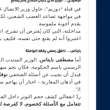
الراشيدي… الوزير الذي حاول الإقناع ولم يقتنع
في قناة “دوزيم”، حاول وزير الاتصال
ع
في مواجهة تصاعد الغضب الشعبي، لكنه ب
يقدم أجوبة ملموسة.
مداخلته، التي كان يُفترض أن تشرح، ا
اعتبروا أنه لم يقنع حتى نفسه، فكيف ب
بايتاس… ناطق رسمي يفقد البوصلة
أما
مصطفى بايتاس
، الوزير المنتدب ا
الرسمي باسم الحكومة، فكان نجم سهرة قناة “ميدي 1 تيفي”
فبدل أن يجيب عن أسئلة الصحفي
نوفل
في أذهان المغاربة – اختار أن يهاجم مض
Z”.
ردّ انفعالي كشف حجم التوتر داخل الف
تتعامل مع الأسئلة كخصوم، لا كفرصة ل