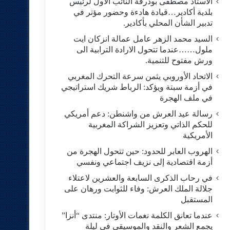
الاستاد مصطفى بودرقة النائب الاول لرئيس
بلدية أكادير…قيادة هادءة وحضور مؤتر في
تدبير الشأن المحلي بأكادير.
السيد محمد الزهر عامل عمالة انزكان ايت
ملول……عندما تتحول الارادة الترابية الى
ورش مفتوح للتنمية.
الاتحاد الأوروبي يثمن سرعة التحرك المغربي
في أزمة سبتة ويؤكد: الرباط شريك استراتيجي
في ملف الهجرة
رسالة عيد العرش من واشنطن: دعم أمريكي
للحكم الذاتي وتعزيز الشراكة المغربية
الأمريكية
​الهروب العابر للحدود: حين تتحول الهجرة من
أزمة اقتصادية إلى نزيف اجتماعي ونفسي
في رحاب الذكرى السابعة والعشرين لاعتلاء
جلالة الملك العرش: وفاء للثوابت ورهان على
المستقبل
​عندما تعانق الكلمة نغمات الأوتار: منتدى “أنزا”
يجمع الشعر والنقد والموسيقى في ليلة