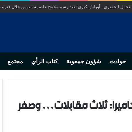
ص… من التدبير المحلي إلى رهانات التشريع وبصمة رجل أعمال ناجح
حوادث
شؤون جمعوية
كتاب الرأي
مجتمع
ميرا: ثلاث مقابلات… وصفر