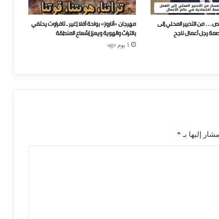
ص… من التدبير المحلي إلى
مهرجان «أناروز» بواحة أفلا إغير ـ تافراوت يحتفي
صمة رجل أعمال ناجح
بالتراث والهوية ويعزز إشعاع المنطقة
1 يوم ago
شار إليها بـ
*