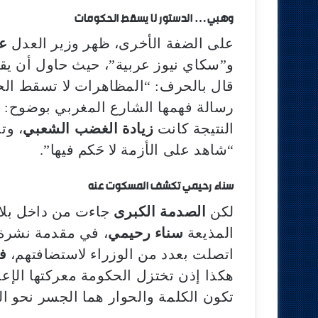
وهبي… الدستور لا يسقط الحكومات
على الضفة الأخرى، ظهر وزير العدل
ع
و”سكاي نيوز عربية”، حيث حاول أن ي
قال بالحرف: “المظاهرات لا تسقط الح
رسالة فهمها الشارع المغربي بوضوح: “ت
النتيجة كانت
زيادة الغضب الشعبي
، وت
“شاهد على الأزمة لا حَكم فيها”.
سناء رحيمي تكشف المسكوت عنه
لكن
الصدمة الكبرى
جاءت من داخل بلاط
المذيعة
سناء رحيمي
، في مقدمة نشرة 
اتصلت بعدد من الوزراء لاستضافتهم،
ف
هكذا إذن تختزل الحكومة معركتها الإع
تكون الكلمة والحوار هما الجسر نحو ا