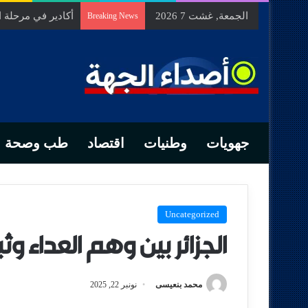
الجمعة, غشت 7 2026
السيد الحسين مخل
Breaking News
جهويات
وطنيات
اقتصاد
طب وصحة
Uncategorized
الجزائر بين وهم العداء وث
محمد بنعيسى
نونبر 22, 2025