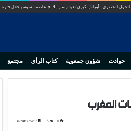
ص… من التدبير المحلي إلى رهانات التشريع وبصمة رجل أعمال ناجح
حوادث
شؤون جمعوية
كتاب الرأي
مجتمع
بات المغرب
2 minutes read
15
0