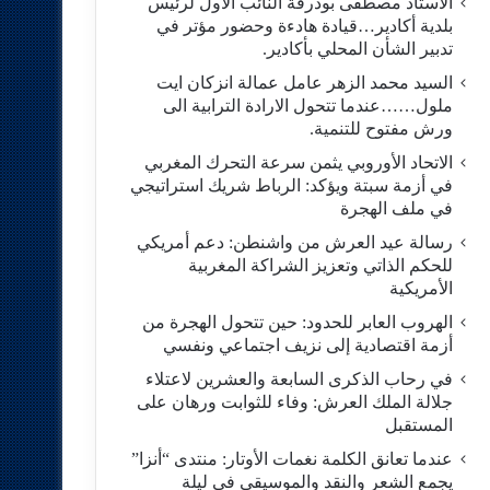
الاستاد مصطفى بودرقة النائب الاول لرئيس
بلدية أكادير…قيادة هادءة وحضور مؤتر في
تدبير الشأن المحلي بأكادير.
السيد محمد الزهر عامل عمالة انزكان ايت
ملول……عندما تتحول الارادة الترابية الى
ورش مفتوح للتنمية.
الاتحاد الأوروبي يثمن سرعة التحرك المغربي
في أزمة سبتة ويؤكد: الرباط شريك استراتيجي
في ملف الهجرة
رسالة عيد العرش من واشنطن: دعم أمريكي
للحكم الذاتي وتعزيز الشراكة المغربية
الأمريكية
​الهروب العابر للحدود: حين تتحول الهجرة من
أزمة اقتصادية إلى نزيف اجتماعي ونفسي
في رحاب الذكرى السابعة والعشرين لاعتلاء
جلالة الملك العرش: وفاء للثوابت ورهان على
المستقبل
​عندما تعانق الكلمة نغمات الأوتار: منتدى “أنزا”
يجمع الشعر والنقد والموسيقى في ليلة